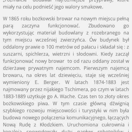
miały na celu podnieść jego walory smakowe.
W 1865 roku bożkowski browar na nowym miejscu pełną
parą zaczyna funkcjonować. Zbudowano go
wykorzystując materiał budowlany z rozebranego na
tym miejscu wcześniej zwierzyńca. Ów budynek był
oddalony prawie o 100 metrów od pałacu i składał się : z
suszarni, spichlerza, wietrzni i słodowni. Kiedy zaczął
funkcjonować nowy browar to od razu oddany został w
dzierżawę prywatnym najemcom. Pierwszym najemcą
browaru, na okres lat dziewięciu, staje się wcześniej
wymieniony E. Berger. W latach 1874-1883 jest
najmowany przez nijakiego Tschimera, po czym w latach
1883-1889 użytkuje go A. Wache. Czas ten to złoty okres
bożkowskiego piwa. W tym czasie główną dźwignią
szybkiego rozwoju miejscowości i turystyki w nim była
budowa nowego połączenia komunikacyjnego, łączących
Nową Rudę z Kłodzkiem. Uruchomiona cukrownia i
kopalnia spowodowały duży napływ robotników i