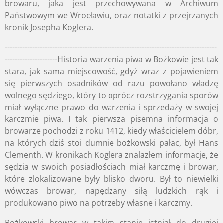
browaru, jaka jest przechowywana w Archiwum
Państwowym we Wrocławiu, oraz notatki z przejrzanych
kronik Josepha Koglera.
-------------------------------------------------------------------------------------
---------------------H
istoria warzenia piwa w Bożkowie jest tak
stara, jak sama miejscowość, gdyż wraz z pojawieniem
się pierwszych osadników od razu powołano władzę
wolnego sędziego, który to oprócz rozstrzygania sporów
miał wyłączne prawo do warzenia i sprzedaży w swojej
karczmie piwa. I tak pierwsza pisemna informacja o
browarze pochodzi z roku 1412, kiedy właścicielem dóbr,
na których dziś stoi dumnie bożkowski pałac, był Hans
Clementh. W kronikach Koglera znalazłem informacje, że
sędzia w swoich posiadłościach miał karczmę i browar,
które zlokalizowane były blisko dworu. Był to niewielki
wówczas browar, napędzany siłą ludzkich rąk i
produkowano piwo na potrzeby własne i karczmy.
Bożkowski browar w takim stanie istniał do drugiej