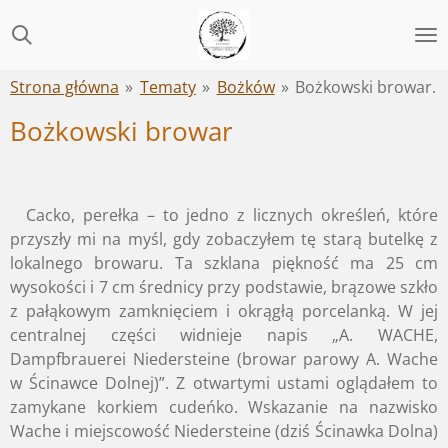
Przejdź
do
głównej
Strona główna
»
Tematy
»
Bożków
»
Bożkowski browar.
treści
Bożkowski browar
Cacko, perełka – to jedno z licznych określeń, które
przyszły mi na myśl, gdy zobaczyłem tę starą butelkę z
lokalnego browaru. Ta szklana piękność ma 25 cm
wysokości i 7 cm średnicy przy podstawie, brązowe szkło
z pałąkowym zamknięciem i okrągłą porcelanką. W jej
centralnej części widnieje napis „A. WACHE,
Dampfbrauerei Niedersteine (browar parowy A. Wache
w Ścinawce Dolnej)”. Z otwartymi ustami oglądałem to
zamykane korkiem cudeńko. Wskazanie na nazwisko
Wache i miejscowość Niedersteine (dziś Ścinawka Dolna)