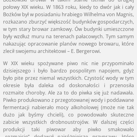
połowy XIX wieku. W 1863 roku, kiedy to dwór jak i cały
Bożków był w posiadaniu hrabiego Wilhelma von Magnis,
rozkazano zburzyć większość budynków gospodarczych,
w tym stary browar zamkowy. Ów budynki umieszczone
były wzdłuż muru na terenach pałacowych. Tym samym
nakazując opracowanie planów nowego browaru, które
zlecił swojemu architektowi – E. Bergerowi.
W XIX wieku spożywane piwo nic nie przypominało
dzisiejszego i było bardzo pospolitym napojem, gdyż
było pite przez niemal wszystkich. Czystość wody w tym
okresie była daleka od doskonałości i przenosiła
rozmaite choroby. Ale za to do piwka się już nadawała.
Piwko produkowano z przegotowanej wody i poddawane
fermentacji nabierało mocy alkoholowej (może nie tak
dużo jak byśmy chcieli), co powodowało skuteczne
zabicie wszystkich drobnoustrojów. W dalszej części
produkcji taki piwowar aby piwko smakowało
„rozmaicie” dodawał najróżniejsze przyprawy, które