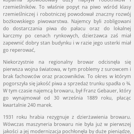
rzemieślników. To właśnie popyt na piwo wśród klasy
rzemieślniczej i robotniczej powodował znaczny rozwój
bożkowskiego piwowarstwa. Najemcy byli zobligowani
do dostarczania piwa do pałacu oraz do lokalnej
karczmy po cenach rynkowych, dzierżawca zaś miał
zapewnić dobry stan budynku i w razie jego usterki miał
go reperować,
Niekorzystnie na regionalny browar odcisnęła się
pierwsza wojna światowa, w tym problemy z surowcem i
brak fachowców oraz pracowników. To okres w którym
pogorszyła się jakość piwa a sprzedaż trunku spadła o ¾.
W tym czasie najemcą browaru, był Franz Gebauer, który
go wynajmował od 30 września 1889 roku, płacąc
kwartalnie 240 marek.
1931 roku hrabia rezygnuje z dzierżawienia browaru.
Wówczas maszyneria browaru nie była już w pierwszej
jakości a jej modernizacja pochłonęła by duże pieniądze,