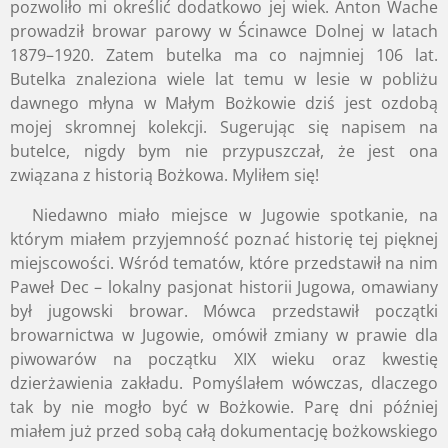
pozwoliło mi określić dodatkowo jej wiek. Anton Wache
prowadził browar parowy w Ścinawce Dolnej w latach
1879–1920. Zatem butelka ma co najmniej 106 lat.
Butelka znaleziona wiele lat temu w lesie w pobliżu
dawnego młyna w Małym Bożkowie dziś jest ozdobą
mojej skromnej kolekcji. Sugerując się napisem na
butelce, nigdy bym nie przypuszcza
ł, że jest ona
związana z historią Bożkowa. Myliłem się!
Niedawno miało miejsce w Jugowie spotkanie, na
którym miałem przyjemność poznać historię tej pięknej
miejscowości. Wśród tematów, k
tóre przedstawił na nim
Paweł Dec – lokalny pasjonat historii Jugowa,
omawiany
był jugowski browar. Mówca przedstawił początki
browarnictwa w Jugowie, omówił zmiany w prawie dla
piwowarów na początku XIX wieku oraz kwestię
dzierżawienia zakładu. Pomyślałem wówczas, dlaczego
tak by nie mogło być w Bożkowie. Parę dni później
miałem już przed sobą całą dokumentację bożkowskiego