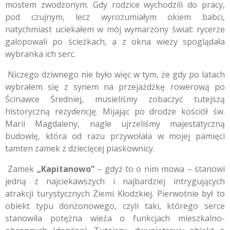
mostem zwodzonym. Gdy rodzice wychodzili do pracy,
pod czujnym, lecz wyrozumiałym okiem babci,
natychmiast uciekałem w mój wymarzony świat: rycerze
galopowali po ścieżkach, a z okna wieży spoglądała
wybranka ich serc.
Niczego dziwnego nie było więc w tym, że gdy po latach
wybrałem się z synem na przejażdżkę rowerową po
Ścinawce Średniej, musieliśmy zobaczyć tutejszą
historyczną rezydencję. Mijając po drodze kościół św.
Marii Magdaleny, nagle ujrzeliśmy majestatyczną
budowlę, która od razu przywołała w mojej pamięci
tamten zamek z dziecięcej piaskownicy.
Zamek
„Kapitanowo”
– gdyż to o nim mowa – stanowi
jedną z najciekawszych i najbardziej intrygujących
atrakcji turystycznych Ziemi Kłodzkiej. Pierwotnie był to
obiekt typu donżonowego, czyli taki, którego serce
stanowiła potężna wieża o funkcjach mieszkalno-