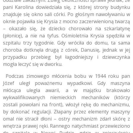
pani Karolina dowiedziała się, z której strony budynku
znajduje się okno sali córki. Po głośnym nawoływaniu w
oknie pojawiła się Krysia z mocno zaczerwienioną twarzą
– okazało się, że dziecko chorowało na szkarlatynę
(płonicę), a nie na tyfus. Ośmioletnia Krysia spędziła w
szpitalu trzy tygodnie. Gdy wróciła do domu, ta sama
choroba dotknęła drugą z córek, Danusię, jednak w jej
przypadku przebieg był łagodniejszy i dziewczynka
mogła leczyć się w dworku.
Podczas zimowego młócenia bobu w 1944 roku pan
Józef uległ poważnemu wypadkowi. Gdy maszyna
młócąca uległa awarii, a w majątku brakowało
wykwalifikowanych niemieckich mechaników (którzy
zostali powołani na front), włożył rękę do mechanizmu,
by dokonać regulacji. Złapany przez elementy maszyny
omal nie stracił dłoni – ostry mechanizm zdarł skórę z
wnętrza prawej ręki. Rannego natychmiast przewieziono
do szpitala w Nowej Rudzie, gdzie w znieczuleniu