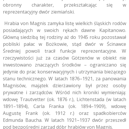
obronny charakter, przekształcając się w
reprezentacyjny dwór ziemiański.
Hrabia von Magnis zamyka listę wielkich śląskich rodów
posiadających w swoich rękach dawne Kapitanowo.
Główną siedzibą tej rodziny aż do 1945 roku pozostawał
pobliski pałac w Bożkowie, stąd dwór w Ścinawce
Średniej powoli tracił funkcje reprezentacyjne. W
rzeczywistości już za czasów Götzenów w obiekt nie
inwestowano znaczących środków – ograniczano się
jedynie do prac konserwacyjnych i utrzymania bieżącego
stanu technicznego. W latach 1876–1921, za panowania
Magnisów, majątek dzierżawiony był przez osoby
prywatne i zarządców. Wśród nich kroniki wymieniają:
wdowę Trautvetter (ok. 1876 r.), Lichtenstada (w latach
1891–1894), Carla Franka (ok. 1894–1909), wdowę
Augustę Frank (ok. 1912 r.) oraz spadkobierców
Edmunda Baucha. W latach 1921–1937 dwór przeszedł
pod bezpośredni zarząd dóbr hrabiów von Magnis.