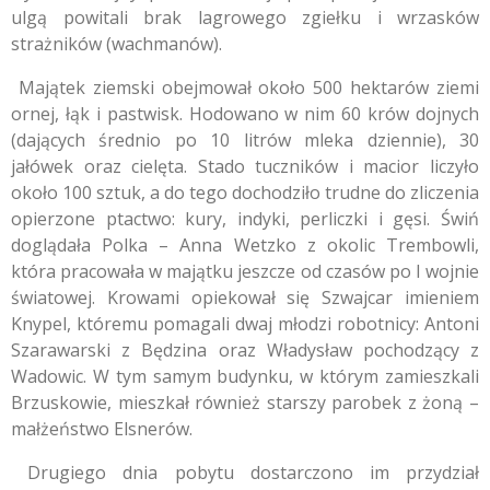
ulgą powitali brak lagrowego zgiełku i wrzasków
strażników (
wachmanów
).
Majątek ziemski obejmował około 500 hektarów ziemi
ornej,
łąk i pastwisk.
Hodowano w nim 60 krów dojnych
(dających średnio po 10 litrów mleka dziennie),
30
jałówek oraz cielęta.
Stado tuczników i macior liczyło
około 100 sztuk,
a do tego dochodziło trudne do zliczenia
opierzone ptactwo:
kury,
indyki,
perliczki i gęsi.
Świń
doglądała Polka – Anna Wetzko z okolic Trembowli,
która pracowała w majątku jeszcze od czasów po I wojnie
światowej.
Krowami opiekował się Szwajcar imieniem
Knypel,
któremu pomagali dwaj młodzi robotnicy:
Antoni
Szarawarski z Będzina oraz Władysław pochodzący z
Wadowic.
W tym samym budynku,
w którym zamieszkali
Brzuskowie,
mieszkał również starszy parobek z żoną –
małżeństwo Elsnerów.
Drugiego dnia pobytu dostarczono im przydział