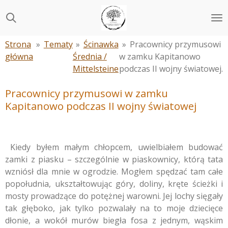
Przejdź
do
głównej
Strona
»
Tematy
»
Ścinawka
»
Pracownicy przymusowi
treści
główna
Średnia /
w zamku Kapitanowo
Mittelsteine
podczas II wojny światowej.
Pracownicy przymusowi w zamku
Kapitanowo podczas II wojny światowej
Kiedy byłem małym chłopcem, uwielbiałem budować
zamki z piasku – szczególnie w piaskownicy, którą tata
wzniósł dla mnie w ogrodzie. Mogłem spędzać tam całe
popołudnia, ukształtowując góry, doliny, kręte ścieżki i
mosty prowadzące do potężnej warowni. Jej lochy sięgały
tak głęboko, jak tylko pozwalały na to moje dziecięce
dłonie, a wokół murów biegła fosa z jednym, wąskim