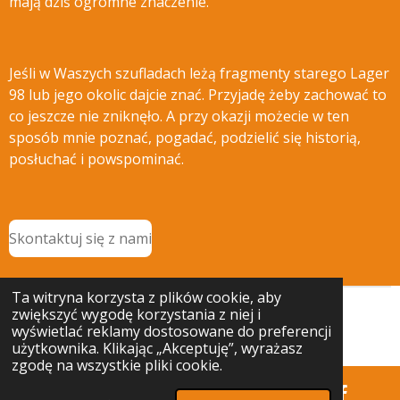
mają dziś ogromne znaczenie.
Jeśli w Waszych szufladach leżą fragmenty starego Lager
98 lub jego okolic dajcie znać. Przyjadę żeby zachować to
co jeszcze nie zniknęło. A przy okazji możecie w ten
sposób mnie poznać, pogadać, podzielić się historią,
posłuchać i powspominać.
Skontaktuj się z nami
Ta witryna korzysta z plików cookie, aby
zwiększyć wygodę korzystania z niej i
© 2025 - 2026 Ciekawostki Bożkowa
wyświetlać reklamy dostosowane do preferencji
Obsługiwana przez
Webador
użytkownika. Klikając „Akceptuję”, wyrażasz
zgodę na wszystkie pliki cookie.