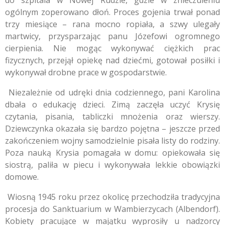
ogólnym zoperowano dłoń. Proces gojenia trwał ponad
trzy miesiące – rana mocno ropiała, a szwy ulegały
martwicy, przysparzając panu Józefowi ogromnego
cierpienia. Nie mogąc wykonywać ciężkich prac
fizycznych, przejął opiekę nad dziećmi, gotował posiłki i
wykonywał drobne prace w gospodarstwie.
Niezależnie od udręki dnia codziennego, pani Karolina
dbała o edukację dzieci. Zimą zaczęła uczyć Krysię
czytania, pisania, tabliczki mnożenia oraz wierszy.
Dziewczynka okazała się bardzo pojętna – jeszcze przed
zakończeniem wojny samodzielnie pisała listy do rodziny.
Poza nauką Krysia pomagała w domu: opiekowała się
siostrą, paliła w piecu i wykonywała lekkie obowiązki
domowe.
Wiosną 1945 roku przez okolicę przechodziła tradycyjna
procesja do Sanktuarium w Wambierzycach (Albendorf).
Kobiety pracujące w majątku wyprosiły u nadzorcy