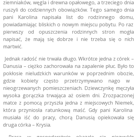
ziemniaków,
węgla i drewna opałowego,
a trzeciego dnia
ruszyli do codziennych obowiązków.
Tego samego dnia
pani Karolina napisała list do rodzinnego domu,
powiadamiając bliskich o nowym miejscu pobytu.
Po raz
pierwszy od opuszczenia rodzinnych stron mogła
napisać,
że mają się dobrze i nie trzeba się o nich
martwić.
Jednak radość nie trwała długo.
Wkrótce jedna z córek –
Danusia – ciężko zachorowała na zapalenie płuc.
Było to
pokłosie nieludzkich warunków w poprzednim obozie,
gdzie kobiety często przetrzymywano nago w
nieogrzewanych pomieszczeniach.
Dziewczynkę męczyła
wysoka gorączka trwająca aż osiem dni.
Zrozpaczonej
matce z pomocą przyszła jedna z miejscowych Niemek,
która przyniosła ratunkową maść.
Gdy pani Karolina
musiała iść do pracy,
chorą Danusią opiekowała się
druga córka – Krysia.
Praca w gospodarstwie okazała się niezwykle