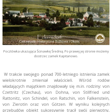
Pocztówka ukazująca Ścinawkę Średnią. Po prawej jej stronie możemy
dostrzec zamek Kapitanowo.
W trakcie swojego ponad 700-letniego istnienia zamek
wielokrotnie zmieniał właścicieli. Wśród rodów
władających majątkiem znajdowały się m.in. rodziny: von
Czettritz (Czechau), von Dohna, von Stillfried und
Rattonitz, von Schindel, von Ratschin, von Falkenstein,
von Zierotin oraz von Götzen. W wyniku kolejnych
przebudów obiekt sukcesywnie tracił swój pierwotny,