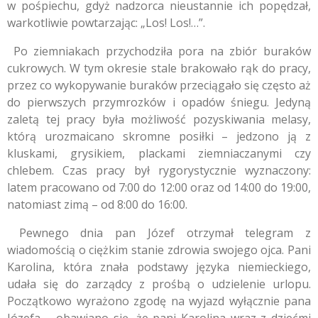
w pośpiechu, gdyż nadzorca nieustannie ich popędzał,
warkotliwie powtarzając: „Los! Los!…”.
Po ziemniakach przychodziła pora na zbiór buraków
cukrowych. W tym okresie stale brakowało rąk do pracy,
przez co wykopywanie buraków przeciągało się często aż
do pierwszych przymrozków i opadów śniegu. Jedyną
zaletą tej pracy była możliwość pozyskiwania melasy,
którą urozmaicano skromne posiłki – jedzono ją z
kluskami, grysikiem, plackami ziemniaczanymi czy
chlebem. Czas pracy był rygorystycznie wyznaczony:
latem pracowano od 7:00 do 12:00 oraz od 14:00 do 19:00,
natomiast zimą – od 8:00 do 16:00.
Pewnego dnia pan Józef otrzymał telegram z
wiadomością o ciężkim stanie zdrowia swojego ojca. Pani
Karolina, która znała podstawy języka niemieckiego,
udała się do zarządcy z prośbą o udzielenie urlopu.
Początkowo wyrażono zgodę na wyjazd wyłącznie pana
Józefa – obawiano się, że pani Karolina wraz z dziećmi