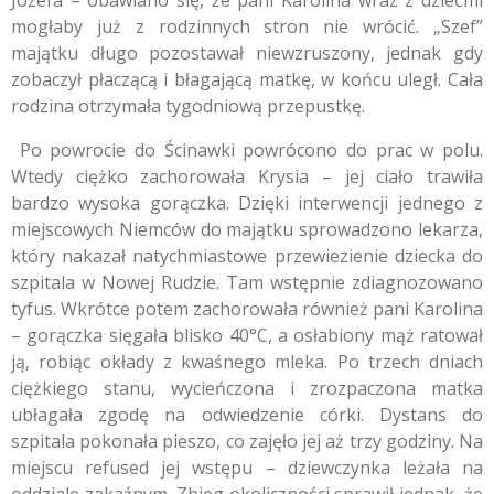
mogłaby już z rodzinnych stron nie wrócić. „Szef”
majątku długo pozostawał niewzruszony, jednak gdy
zobaczył płaczącą i błagającą matkę, w końcu uległ. Cała
rodzina otrzymała tygodniową przepustkę.
Po powrocie do Ścinawki powrócono do prac w polu.
Wtedy ciężko zachorowała Krysia – jej ciało trawiła
bardzo wysoka gorączka. Dzięki interwencji jednego z
miejscowych Niemców do majątku sprowadzono lekarza,
który nakazał natychmiastowe przewiezienie dziecka do
szpitala w Nowej Rudzie. Tam wstępnie zdiagnozowano
tyfus. Wkrótce potem zachorowała również pani Karolina
– gorączka sięgała blisko 40°C, a osłabiony mąż ratował
ją, robiąc okłady z kwaśnego mleka. Po trzech dniach
ciężkiego stanu, wycieńczona i zrozpaczona matka
ubłagała zgodę na odwiedzenie córki. Dystans do
szpitala pokonała pieszo, co zajęło jej aż trzy godziny. Na
miejscu refused jej wstępu – dziewczynka leżała na
oddziale zakaźnym. Zbieg okoliczności sprawił jednak, że