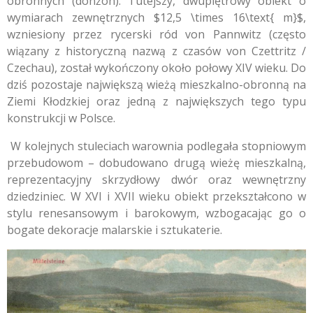
obronnych (donżon). Tutejszy, dwupiętrowy obiekt o
wymiarach zewnętrznych
$12,5 \times 16\text{ m}$
,
wzniesiony przez rycerski ród von Pannwitz (często
wiązany z historyczną nazwą z czasów von Czettritz /
Czechau), został wykończony około połowy XIV wieku. Do
dziś pozostaje największą wieżą mieszkalno-obronną na
Ziemi Kłodzkiej oraz jedną z największych tego typu
konstrukcji w Polsce.
W kolejnych stuleciach warownia podlegała stopniowym
przebudowom – dobudowano drugą wieżę mieszkalną,
reprezentacyjny skrzydłowy dwór oraz wewnętrzny
dziedziniec. W XVI i XVII wieku obiekt przekształcono w
stylu renesansowym i barokowym, wzbogacając go o
bogate dekoracje malarskie i sztukaterie.