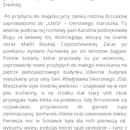
Średniej.
Po przybyciu do majątku przy zamku rodzinę Brzusków
zaprowadzono do „szefa” – czerstwego staruszka.
To
właśnie podczas tej rozmowy pani Karolina podziękowała
Bogu za łaskawy los,
dostrzegając wiszący na ścianie
obraz Matki Boskiej Częstochowskiej.
Zaraz po
powitaniu wysłano furmankę po ich skromne bagaże.
Polskie kobiety,
które pracowały tu już wcześniej,
zaprowadziły nowo przybyłych do małego mieszkania na
piętrze jednopiętrowego budynku (obecnie budynek
mieszkalny przy ulicy Gen.
Władysława Sikorskiego 25a).
Mieszkanie było średniej wielkości – znajdował się w nim
piec kuchenny,
a na środku stał stary stół; obok
przylegała mała klitka na poddaszu.
Gdy Brzuskowie się
rozpakowali,
przyniesiono im garnek zupy
ziemniaczanej,
bochenek chleba oraz odwirowane mleko.
Pierwsza noc w Ścinawce była dla nich pierwszą od
wybuchu wojny,
podczas której spali spokojnie – rano z