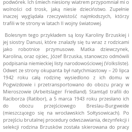
podwórek. Ich śmiech niesiony wiatrem przypomniał mi o
wolności od trosk, jaką niesie dzieciństwo. Zupełnie
inaczej wyglądała rzeczywistość najmłodszych, którzy
trafili w te strony w latach II wojny światowej.
Bolesnym tego przykładem są losy Karoliny Brzuskiej i
jej siostry Danusi, które znalazły się tu wraz z rodzicami
jako robotnice przymusowe. Matka dziewczynek,
Karolina, oraz ojciec, Józef Brzuska, stanowczo odmówili
podpisania niemieckiej listy narodowościowej (Volksliste).
Odwet ze strony okupanta był natychmiastowy – 20 lipca
1942 roku całą rodzinę wysiedlono z ich domu w
Pogwizdowie i przetransportowano do obozu pracy w
Mieroszowie (Arbeitslager Friedland). Stamtąd trafili do
Raciborza (Ratibor), a 5 marca 1943 roku przesłano ich
do obozu przejściowego Breslau-Burgweide
(mieszczącego się na wrocławskich Sołtysowicach). Po
przejściu brutalnej procedury odwszawiania, dezynfekcji i
selekcji rodzina Brzusków została skierowana do pracy