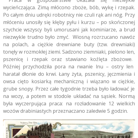
wycieńczająca.
Zimą młócono zboże,
bób,
wykę i rzepak.
Po całym dniu udręki robotnicy nie czuli rąk ani nóg.
Przy
młóceniu unosiły się kłęby pyłu i kurzu – po skończonej
szychcie wszyscy byli umorusani jak kominiarze,
a brud
niezwykle trudno było zmyć.
Wiosną rozrzucano nawóz
na polach,
a ciężkie drewniane buty (tzw.
drewniaki
)
tonęły w rozmokłej ziemi.
Sadzono ziemniaki,
pielono len,
pszenicę i rzepak oraz stawiano koźlęta zbożowe.
Później przychodziła pora na rwanie lnu – ostry len
haratał dłonie do krwi.
Łany żyta,
pszenicy,
jęczmienia i
owsa cięto kosiarką mechaniczną i wiązano w ciężkie,
grube snopy.
Przez całe tygodnie trzeba było ładować je
na wozy,
a potem w stodole układać na sąsiek.
Normą
była wyczerpująca praca:
na rozładowanie 12 wielkich
wozów drabiniastych przeznaczano zaledwie 5 godzin.