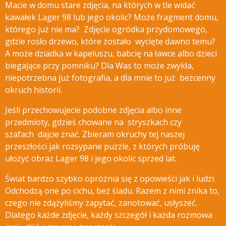
Macie w domu stare zdjęcia, na których w tle widać
kawałek Lager 98 lub jego okolic? Może fragment domu,
którego już nie ma? Zdjęcie ogródka przydomowego,
gdzie rosło drzewo, które zostało wycięte
dawno temu?
A może dziadka w kapeluszu, babcię na ławce albo dzieci
biegające przy pomniku? Dla Was to może zwykła,
niepotrzebna już fotografia, a dla mnie to już bezcenny
okruch historii.
Jeśli przechowujecie podobne zdjęcia albo inne
przedmioty, gdzieś chowane na stryszkach czy
szafach dajcie znać.
Zbieram okruchy tej naszej
przeszłości jak rozsypane puzzle, z których próbuję
ułożyć obraz Lager 98 i jego okolic sprzed lat.
Świat bardzo szybko opróżnia się z opowieści jak i ludzi.
Odchodzą one po cichu, bez śladu. Razem z nimi znika to,
czego nie zdążyliśmy zapytać, zanotować, usłyszeć.
Dlatego każde zdjęcie, każdy szczegół i każda rozmowa