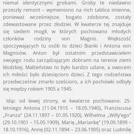
niemal identycznymi grobami. Groby te niedawno
przeszły remont – wymieniono na nich tablice imienne,
ponieważ wcześniejsze, bogato zdobione, zostały
zdewastowane przez złodziei. W kwaterze tej znajduje
się siedem mogił, w których pochowano młodych
członków rodziny von Magnis. Większość
spoczywających tu osób to dzieci Bianki i Antona von
Magnisów. Anton był ostatnim przedstawicielem
swojego rodu zarządzającym dobrami na terenie ziemi
kłodzkiej. Małżeństwo to było bardzo udane, a owocem
ich miłości było dziesięcioro dzieci. Z tego rodzeństwa
przedwcześnie zmarło sześcioro, a ich pochówki odbyły
się między rokiem 1905 a 1945.
Idąc od lewej strony, w kwaterze pochowano: 25-
letniego Antona (11.04.1915 – 18.05.1940), Franziscusa
„Franza” (24.11.1897 – 01.05.1920), Wilhelma „Willy’ego”
(29.10.1901 – 15.05.1909), Marię „Mariankę” (19.09.1899 –
18.10.1916), Annę (02.11.1894 – 23.06.1905) oraz Ludmilę