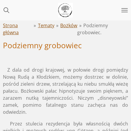
Przejdź
do
głównej
Strona
»
Tematy
»
Bożków
»
Podziemny
treści
główna
grobowiec.
Podziemny grobowiec
Z dala od drogi krajowej, w połowie drogi pomiędzy
Nową Rudą a Kłodzkiem, możemy dostrzec w dolinie,
pośród zieleni drzew, strzelającą ku niebu smukłą wieżę
pałacu. Bożkowski pałac hipnotyzuje swoim pięknem, a
zarazem nutką tajemniczości. Niczym „disneyowski”
zamek, pomimo fatalnego stanu zachęca nas do
odwiedzin.
Przez stulecia rezydencja była własnością dwóch
wielkich i możnych rodów: von Götzen, a później (od