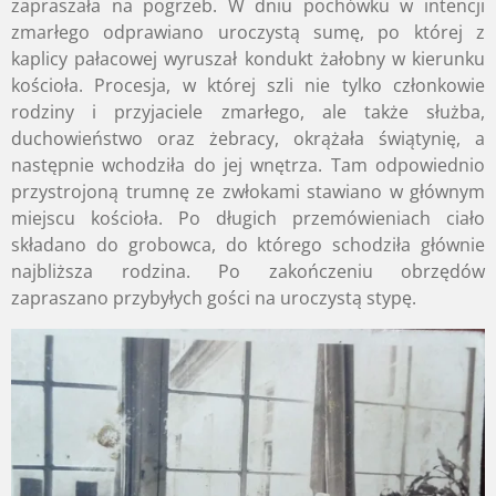
zapraszała na pogrzeb. W dniu pochówku w intencji
zmarłego odprawiano uroczystą sumę, po której z
kaplicy pałacowej wyruszał kondukt żałobny w kierunku
kościoła. Procesja, w której szli nie tylko członkowie
rodziny i przyjaciele zmarłego, ale także służba,
duchowieństwo oraz żebracy, okrążała świątynię, a
następnie wchodziła do jej wnętrza. Tam odpowiednio
przystrojoną trumnę ze zwłokami stawiano w głównym
miejscu kościoła. Po długich przemówieniach ciało
składano do grobowca, do którego schodziła głównie
najbliższa rodzina. Po zakończeniu obrzędów
zapraszano przybyłych gości na uroczystą stypę.