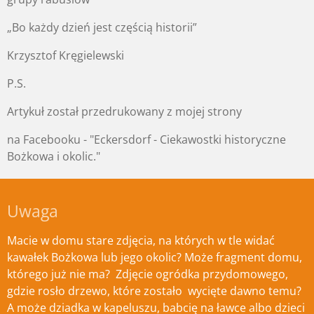
„Bo każdy dzień jest częścią historii”
Krzysztof Kręgielewski
P.S.
Artykuł został przedrukowany z mojej strony
na Facebooku - "Eckersdorf - Ciekawostki historyczne
Bożkowa i okolic."
Uwaga
Macie w domu stare zdjęcia, na których w tle widać
kawałek Bożkowa lub jego okolic? Może fragment domu,
którego już nie ma? Zdjęcie ogródka przydomowego,
gdzie rosło drzewo, które zostało wycięte
dawno temu?
A może dziadka w kapeluszu, babcię na ławce albo dzieci