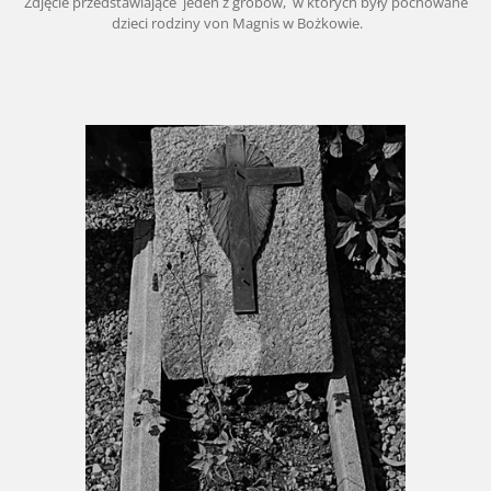
Zdjęcie przedstawiające jeden z grobów, w których były pochowane
dzieci rodziny von Magnis w Bożkowie.