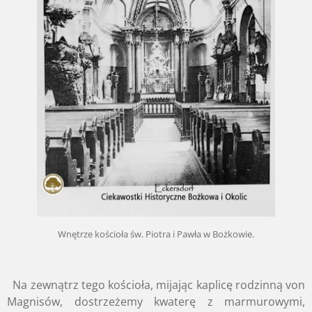
Wnętrze kościoła św. Piotra i Pawła w Bożkowie.
Na zewnątrz tego kościoła, mijając kaplicę rodzinną von
Magnisów, dostrzeżemy kwaterę z marmurowymi,