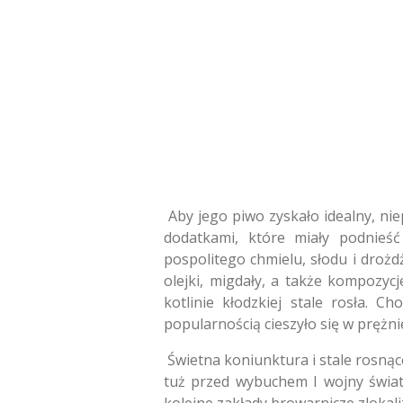
Aby jego piwo zyskało idealny, ni
dodatkami, które miały podnieś
pospolitego chmielu, słodu i droż
olejki, migdały, a także kompozy
kotlinie kłodzkiej stale rosła. 
popularnością cieszyło się w prężni
Świetna koniunktura i stale rosnące
tuż przed wybuchem I wojny świato