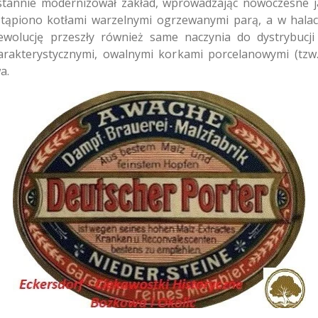
eustannie modernizował zakład, wprowadzając nowoczesne 
stąpiono kotłami warzelnymi ogrzewanymi parą, a w halac
rewolucję przeszły również same naczynia do dystrybu
rakterystycznymi, owalnymi korkami porcelanowymi (tzw
a.