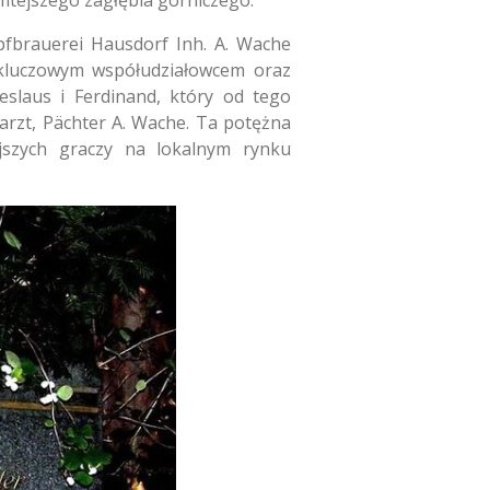
mtejszego zagłębia górniczego.
fbrauerei Hausdorf Inh. A. Wache
 kluczowym współudziałowcem oraz
slaus i Ferdinand, który od tego
arzt, Pächter A. Wache. Ta potężna
jszych graczy na lokalnym rynku