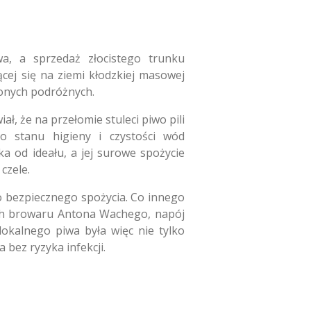
a, a sprzedaż złocistego trunku
cej się na ziemi kłodzkiej masowej
ionych podróżnych.
ał, że na przełomie stuleci piwo pili
o stanu higieny i czystości wód
a od ideału, a jej surowe spożycie
czele.
o bezpiecznego spożycia. Co innego
ach browaru Antona Wachego, napój
lokalnego piwa była więc nie tylko
bez ryzyka infekcji.