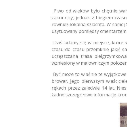
Piwo od wieków było chętnie warz
zakonnicy, jednak z biegiem czas
również lokalna szlachta. W samej 
usytuowany pomiędzy cmentarzem a s
Dziś udamy się w miejsce, które w
czasu do czasu przemknie jakiś sa
uczęszczana trasa pielgrzymkow
wzniesiony w malowniczym położeniu
Być może to właśnie te wyjątkowe w
browar. Jego pierwszym właściciel
rękach przez zaledwie 14 lat. Nie
żadne szczegółowe informacje kron