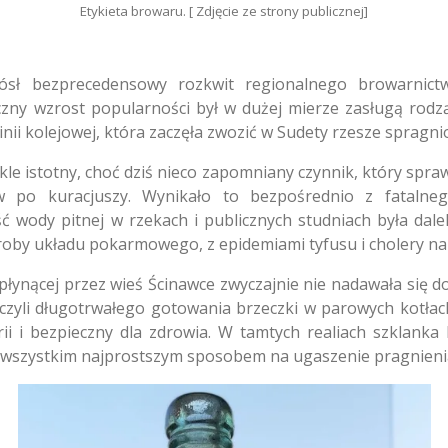
Etykieta browaru. [ Zdjęcie ze strony publicznej]
sł bezprecedensowy rozkwit regionalnego browarnictw
ny wzrost popularności był w dużej mierze zasługą rodzą
nii kolejowej, która zaczęła zwozić w Sudety rzesze spragn
kle istotny, choć dziś nieco zapomniany czynnik, który sprawi
 po kuracjuszy. Wynikało to bezpośrednio z fatalneg
 wody pitnej w rzekach i publicznych studniach była dalek
oby układu pokarmowego, z epidemiami tyfusu i cholery na 
ynącej przez wieś Ścinawce zwyczajnie nie nadawała się d
, czyli długotrwałego gotowania brzeczki w parowych kotł
rii i bezpieczny dla zdrowia. W tamtych realiach szklanka 
 wszystkim najprostszym sposobem na ugaszenie pragnienia 