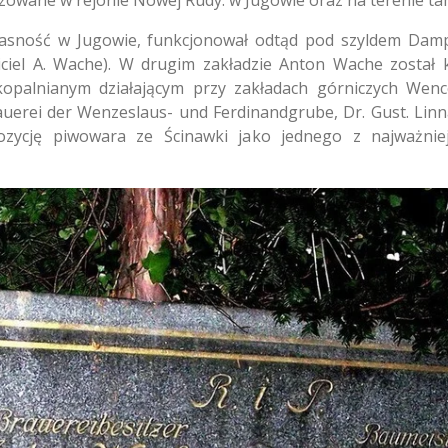
izowane w rejonie Nowej Rudy: w Jugowie oraz na terenie ta
łasność w Jugowie, funkcjonował odtąd pod szyldem Damp
iciel A. Wache). W drugim zakładzie Anton Wache został
palnianym działającym przy zakładach górniczych Wence
auerei der Wenzeslaus- und Ferdinandgrube, Dr. Gust. Linn
pozycję piwowara ze Ścinawki jako jednego z najważnie