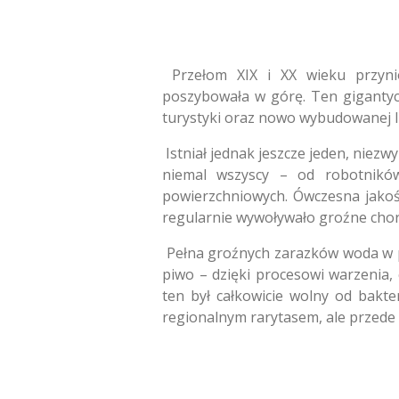
Przełom XIX i XX wieku przynió
poszybowała w górę. Ten gigantycz
turystyki oraz nowo wybudowanej li
Istniał jednak jeszcze jeden, niezwy
niemal wszyscy – od robotników
powierzchniowych. Ówczesna jakość
regularnie wywoływało groźne chor
Pełna groźnych zarazków woda w pł
piwo – dzięki procesowi warzenia
ten był całkowicie wolny od bakte
regionalnym rarytasem, ale przede