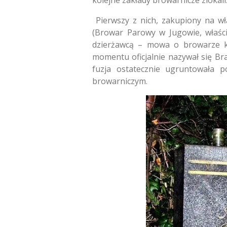
kolejne zakłady browarnicze zlokal
Pierwszy z nich, zakupiony na w
(Browar Parowy w Jugowie, właśc
dzierżawcą – mowa o browarze ko
momentu oficjalnie nazywał się Br
fuzja ostatecznie ugruntowała 
browarniczym.