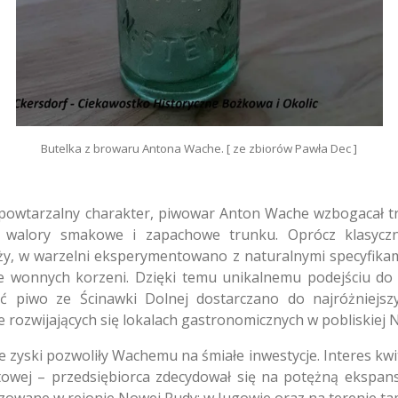
Butelka z browaru Antona Wache. [ ze zbiorów Pawła Dec ]
epowtarzalny charakter, piwowar Anton Wache wzbogacał tr
ć walory smakowe i zapachowe trunku. Oprócz klasyczn
dży, w warzelni eksperymentowano z naturalnymi specyfik
cje wonnych korzeni. Dzięki temu unikalnemu podejściu do
Choć piwo ze Ścinawki Dolnej dostarczano do najróżniejs
e rozwijających się lokalach gastronomicznych w pobliskiej 
 zyski pozwoliły Wachemu na śmiałe inwestycje. Interes kwi
wej – przedsiębiorca zdecydował się na potężną ekspansj