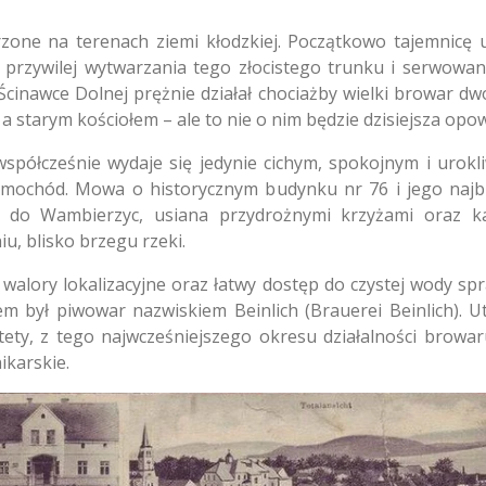
one na terenach ziemi kłodzkiej. Początkowo tajemnicę un
u przywilej wytwarzania tego złocistego trunku i serwowa
Ścinawce Dolnej prężnie działał chociażby wielki browar d
tarym kościołem – ale to nie o nim będzie dzisiejsza opow
spółcześnie wydaje się jedynie cichym, spokojnym i urokl
mochód. Mowa o historycznym budynku nr 76 i jego najbli
a do Wambierzyc, usiana przydrożnymi krzyżami oraz ka
, blisko brzegu rzeki.
alory lokalizacyjne oraz łatwy dostęp do czystej wody spr
em był piwowar nazwiskiem Beinlich (Brauerei Beinlich). 
stety, z tego najwcześniejszego okresu działalności browar
ikarskie.