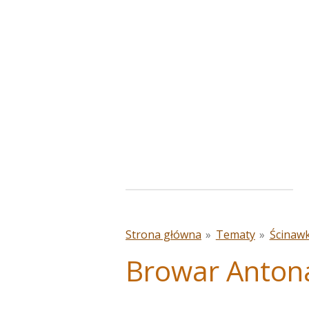
Przejdź
do
głównej
treści
Strona główna
»
Tematy
»
Ścinawk
Browar Anton