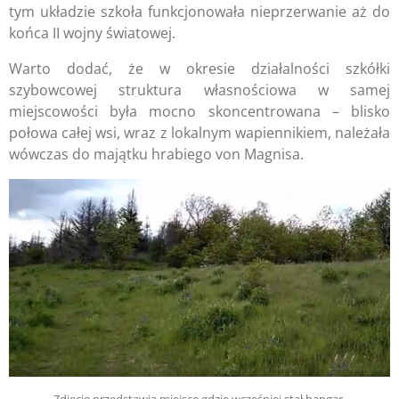
tym układzie szkoła funkcjonowała nieprzerwanie aż do
końca II wojny światowej.
Warto dodać, że w okresie działalności szkółki
szybowcowej struktura własnościowa w samej
miejscowości była mocno skoncentrowana – blisko
połowa całej wsi, wraz z lokalnym wapiennikiem, należała
wówczas do majątku hrabiego von Magnisa.