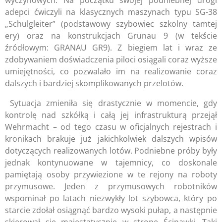
adepci ćwiczyli na klasycznych maszynach typu SG-38
„Schulgleiter” (podstawowy szybowiec szkolny tamtej
ery) oraz na konstrukcjach Grunau 9 (w tekście
źródłowym: GRANAU GR9). Z biegiem lat i wraz ze
zdobywaniem doświadczenia piloci osiągali coraz wyższe
umiejętności, co pozwalało im na realizowanie coraz
dalszych i bardziej skomplikowanych przelotów.
Sytuacja zmieniła się drastycznie w momencie, gdy
kontrolę nad szkółką i całą jej infrastrukturą przejął
Wehrmacht – od tego czasu w oficjalnych rejestrach i
kronikach brakuje już jakichkolwiek dalszych wpisów
dotyczących realizowanych lotów. Podniebne próby były
jednak kontynuowane w tajemnicy, co doskonale
pamiętają osoby przywiezione w te rejony na roboty
przymusowe. Jeden z przymusowych robotników
wspominał po latach niezwykły lot szybowca, który po
starcie zdołał osiągnąć bardzo wysoki pułap, a następnie
skierował się majestatycznie w stronę Ścinawki. Taki