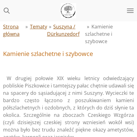
Przejdź
do
głównej
Strona
»
Tematy
»
Suszyna /
»
Kamienie
treści
główna
Dürkunzedorf
szlachetne i
szybowce
Kamienie szlachetne i szybowce
W drugiej połowie XIX wieku letnicy odwiedzający
pobliskie Piszkowice i tamtejszy pałac chętnie udawali się
na spacery do sąsiadującej z nimi Suszyny. Wycieczki te
bardzo często łączono z poszukiwaniem kamieni
półszlachetnych i ozdobnych, z których do dziś słynie ta
okolica. Szczególnie na zboczach Czeskiego Wzgórza
(czyli dzisiejszej czeskiej strony wzniesień wokół wsi)
można było bez trudu znaleźć piękne okazy ametystów,