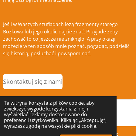
Jeśli w Waszych szufladach leżą fragmenty starego
Bożkowa lub jego okolic dajcie znać. Przyjadę żeby
zachować to co jeszcze nie zniknęło. A przy okazji
możecie w ten sposób mnie poznać, pogadać, podzielić
się historią, posłuchać i powspominać.
Skontaktuj się z nami
Ta witryna korzysta z plików cookie, aby
zwiększyć wygodę korzystania z niej i
© 2025 - 2026 Ciekawostki Bożkowa
wyświetlać reklamy dostosowane do
Obsługiwana przez
Webador
preferencji użytkownika. Klikając „Akceptuję”,
wyrażasz zgodę na wszystkie pliki cookie.