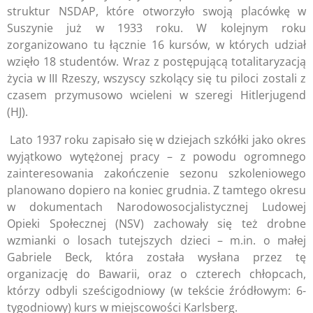
struktur NSDAP, które otworzyło swoją placówkę w
Suszynie już w 1933 roku. W kolejnym roku
zorganizowano tu łącznie 16 kursów, w których udział
wzięło 18 studentów. Wraz z postępującą totalitaryzacją
życia w III Rzeszy, wszyscy szkolący się tu piloci zostali z
czasem przymusowo wcieleni w szeregi Hitlerjugend
(HJ).
Lato 1937 roku zapisało się w dziejach szkółki jako okres
wyjątkowo wytężonej pracy – z powodu ogromnego
zainteresowania zakończenie sezonu szkoleniowego
planowano dopiero na koniec grudnia. Z tamtego okresu
w dokumentach Narodowosocjalistycznej Ludowej
Opieki Społecznej (NSV) zachowały się też drobne
wzmianki o losach tutejszych dzieci – m.in. o małej
Gabriele Beck, która została wysłana przez tę
organizację do Bawarii, oraz o czterech chłopcach,
którzy odbyli sześcigodniowy (w tekście źródłowym: 6-
tygodniowy) kurs w miejscowości Karlsberg.