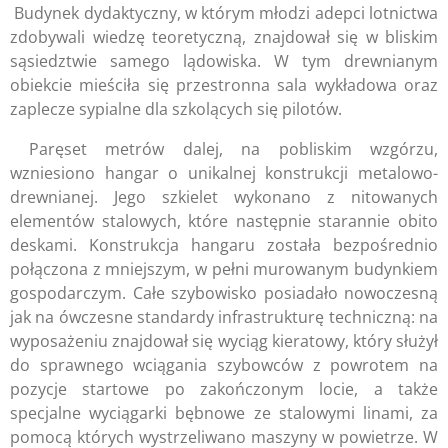
Budynek dydaktyczny, w którym młodzi adepci lotnictwa
zdobywali wiedzę teoretyczną, znajdował się w bliskim
sąsiedztwie samego lądowiska. W tym drewnianym
obiekcie mieściła się przestronna sala wykładowa oraz
zaplecze sypialne dla szkolących się pilotów.
Paręset metrów dalej, na pobliskim wzgórzu,
wzniesiono hangar o unikalnej konstrukcji metalowo-
drewnianej. Jego szkielet wykonano z nitowanych
elementów stalowych, które następnie starannie obito
deskami. Konstrukcja hangaru została bezpośrednio
połączona z mniejszym, w pełni murowanym budynkiem
gospodarczym. Całe szybowisko posiadało nowoczesną
jak na ówczesne standardy infrastrukturę techniczną: na
wyposażeniu znajdował się wyciąg kieratowy, który służył
do sprawnego wciągania szybowców z powrotem na
pozycje startowe po zakończonym locie, a także
specjalne wyciągarki bębnowe ze stalowymi linami, za
pomocą których wystrzeliwano maszyny w powietrze. W