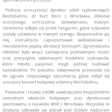
Sportów Lotniczych (DLV).
Podczas uroczystości dyrektor szkół szybowcowych
Reichsbahnu, dr Kurt Born z Wrocławia, dokonał
uroczystego ochrzczenia dziewiętnastu maszyn.
Ceremonia odbyła się przed hangarem, gdzie szybowce
zostały ustawione w równym szeregu. Bezpośrednio po
niej instruktorzy zaprezentowali widowiskowe i
niecodzienne popisy akrobacji lotniczych. Zgromadzona
młodzież była wręcz zachwycona podniebnymi lotami
oraz precyzyjnie wykonanymi modelami szybowców,
które młodzi pasjonaci mogli później budować
samodzielnie. Po południu świętowanie przeniosło się
do ogrodu miejscowego karczmarza, gdzie odbył się
uroczysty koncert kolejowej orkiestry Reichsbahnu.
Powstanie i rozwój szkółki zawdzięczano bezpośrednio
centralnym władzom kolejowym oraz dyrektorowi
sportowemu o nazwisku Wöll z Wrocławia. Wszystkie te
działania odbywały się jednak pod ścisłym nadzorem