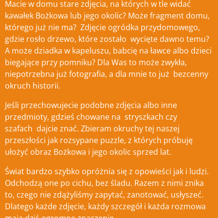
Macie w domu stare zdjęcia, na których w tle widać
kawałek Bożkowa lub jego okolic? Może fragment domu,
którego już nie ma? Zdjęcie ogródka przydomowego,
gdzie rosło drzewo, które zostało wycięte
dawno temu?
A może dziadka w kapeluszu, babcię na ławce albo dzieci
biegające przy pomniku? Dla Was to może zwykła,
niepotrzebna już fotografia, a dla mnie to już bezcenny
okruch historii.
Jeśli przechowujecie podobne zdjęcia albo inne
przedmioty, gdzieś chowane na stryszkach czy
szafach dajcie znać.
Zbieram okruchy tej naszej
przeszłości jak rozsypane puzzle, z których próbuję
ułożyć obraz Bożkowa i jego okolic sprzed lat.
Świat bardzo szybko opróżnia się z opowieści jak i ludzi.
Odchodzą one po cichu, bez śladu. Razem z nimi znika
to, czego nie zdążyliśmy zapytać, zanotować, usłyszeć.
Dlatego każde zdjęcie, każdy szczegół i każda rozmowa
mają dziś ogromne znaczenie.