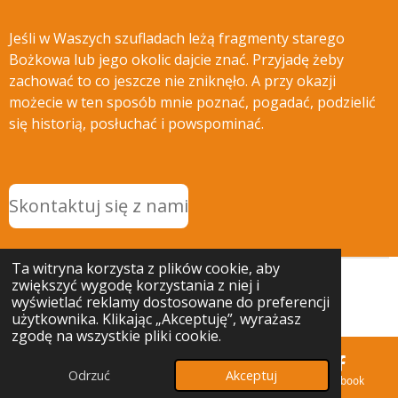
Jeśli w Waszych szufladach leżą fragmenty starego
Bożkowa lub jego okolic dajcie znać. Przyjadę żeby
zachować to co jeszcze nie zniknęło. A przy okazji
możecie w ten sposób mnie poznać, pogadać, podzielić
się historią, posłuchać i powspominać.
Skontaktuj się z nami
Ta witryna korzysta z plików cookie, aby
zwiększyć wygodę korzystania z niej i
© 2025 - 2026 Ciekawostki Bożkowa
wyświetlać reklamy dostosowane do preferencji
Obsługiwana przez
Webador
użytkownika. Klikając „Akceptuję”, wyrażasz
zgodę na wszystkie pliki cookie.
Odrzuć
Akceptuj
E-mail
Telefon
Mapa
Facebook