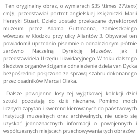
Ten oryginalny obraz, o wymiarach
$35 \times 27\text{
cm}$
, przedstawiał portret angielskiej księżniczki Marii
Henryki Stuart. Dzieło zostało przekazane dyrektorowi
muzeum przez Adama Guttmanna, zamieszkałego
wówczas w Kłodzku przy ulicy Aliantów 3. Obywatel ten
powiadomił uprzednio pisemnie o odnalezionym płótnie
zarówno Naczelną Dyrekcję Muzeów, jak i
przedstawiciela Urzędu Likwidacyjnego. W toku dalszego
śledztwa organów ścigania odnalezienie dzieła van Dycka
bezpośrednio połączono ze sprawą szabru dokonanego
przez osadników Marca i Olaka.
Dalsze powojenne losy tej wyjątkowej kolekcji dzieł
sztuki pozostają do dziś nieznane. Pomimo moich
licznych zapytań i kwerend kierowanych do państwowych
instytucji muzealnych oraz archiwalnych, nie udało się
uzyskać jednoznacznych informacji o powojennych i
współczesnych miejscach przechowywania tych obrazów.