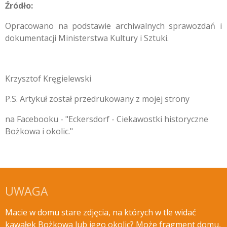
Źródło:
Opracowano na podstawie archiwalnych sprawozdań i
dokumentacji Ministerstwa Kultury i Sztuki.
Krzysztof Kręgielewski
P.S. Artykuł został przedrukowany z mojej strony
na Facebooku - "Eckersdorf - Ciekawostki historyczne
Bożkowa i okolic."
UWAGA
Macie w domu stare zdjęcia, na których w tle widać
kawałek Bożkowa lub jego okolic? Może fragment domu,