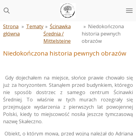
Przejdź
do
głównej
Strona
»
Tematy
»
Ścinawka
»
Niedokończona
treści
główna
Średnia /
historia pewnych
Mittelsteine
obrazów
Niedokończona historia pewnych obrazów
Gdy dojechałem na miejsce, słońce prawie chowało się
już za horyzontem. Stanąłem przed budynkiem, którego
nie sposób dostrzec z samego centrum Ścinawki
Średniej. To właśnie w tych murach rozegrały się
przejmujące wydarzenia z pierwszych lat powojennej
Polski, kiedy to miejscowość nosiła jeszcze tymczasową
nazwę Skałeczno.
Obiekt, o którym mowa, przed wojną należał do Adriana