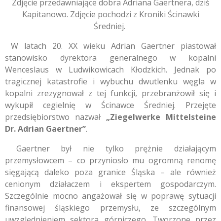
Zdjęcie przedawniające dobra Adriana Gaertnera, dziś
Kapitanowo. Zdjęcie pochodzi z Kroniki Ścinawki
Średniej.
W latach 20. XX wieku Adrian Gaertner piastował
stanowisko dyrektora generalnego w kopalni
Wenceslaus w Ludwikowicach Kłodzkich. Jednak po
tragicznej katastrofie i wybuchu dwutlenku węgla w
kopalni zrezygnował z tej funkcji, przebranżowił się i
wykupił cegielnię w Ścinawce Średniej. Przejęte
przedsiębiorstwo nazwał
„Ziegelwerke Mittelsteine
Dr. Adrian Gaertner”
.
Gaertner był nie tylko prężnie działającym
przemysłowcem – co przyniosło mu ogromną renomę
sięgającą daleko poza granice Śląska – ale również
cenionym działaczem i ekspertem gospodarczym.
Szczególnie mocno angażował się w poprawę sytuacji
finansowej śląskiego przemysłu, ze szczególnym
uwzględnieniem sektora górniczego. Tworzone przez