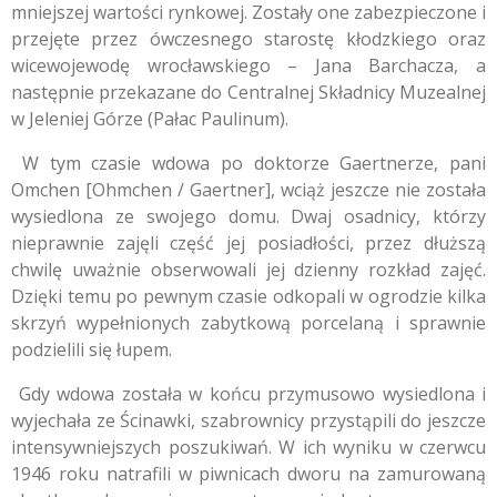
mniejszej wartości rynkowej. Zostały one zabezpieczone i
przejęte przez ówczesnego starostę kłodzkiego oraz
wicewojewodę wrocławskiego – Jana Barchacza, a
następnie przekazane do Centralnej Składnicy Muzealnej
w Jeleniej Górze (Pałac Paulinum).
W tym czasie wdowa po doktorze Gaertnerze, pani
Omchen [Ohmchen / Gaertner], wciąż jeszcze nie została
wysiedlona ze swojego domu. Dwaj osadnicy, którzy
nieprawnie zajęli część jej posiadłości, przez dłuższą
chwilę uważnie obserwowali jej dzienny rozkład zajęć.
Dzięki temu po pewnym czasie odkopali w ogrodzie kilka
skrzyń wypełnionych zabytkową porcelaną i sprawnie
podzielili się łupem.
Gdy wdowa została w końcu przymusowo wysiedlona i
wyjechała ze Ścinawki, szabrownicy przystąpili do jeszcze
intensywniejszych poszukiwań. W ich wyniku w czerwcu
1946 roku natrafili w piwnicach dworu na zamurowaną