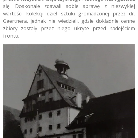
się. Doskonale zdawali sobie sprawę z niezwykłej
wartości kolekcji dzieł sztuki gromadzonej przez dr.
Gaertnera, jednak nie wiedzieli, gdzie dokładnie cenne
zbiory zostały przez niego ukryte przed nadejściem
frontu.