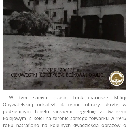
W tym samym czasie funkcjonariusze Milicji
Obywatelskiej odnaleźli 4 cenne obrazy ukryte w
podziemnym tunelu łączącym cegielnię z dworcem
kolejowym. Z kolei na terenie samego folwarku w 1946
roku natrafiono na kolejnych dwadzieścia obrazów o