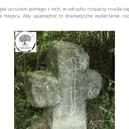
yła uczuciem jednego z nich,
w odruchu rozpaczy rzuciła się
a miejscu.
Aby upamiętnić to dramatyczne wydarzenie,
rod