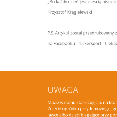
„Bo każdy dzień jest częścią historii.
Krzysztof Kręgielewski
P.S. Artykuł został przedrukowany z
na Facebooku - "Eckersdorf - Ciekaw
UWAGA
Macie w domu stare zdjęcia, na kt
Zdjęcie ogródka przydomowego, gdz
ławce albo dzieci biegające przy p