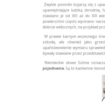
Zwykle pomniki kojarzą się z upam
upamiętniające ludzką zbrodnię, 
stawiano je od XIII aż do XIX wi
powierzchni często wycinano narzę
dobrze widocznych, na przykład pr
W prawie karnym wczesnego średn
szkodę, ale również jako grze
upaństwowienie wymiaru sprawiedliw
bywały stawiane przez przedstawic
Niemieckie słowo Sühne oznacza 
pojednania
. Są to kamienne monoli