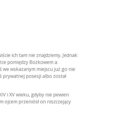
iście ich tam nie znajdziemy.
Jednak
ieżce pomiędzy Bożkowem a
ś we wskazanym miejscu już go nie
ś prywatnej posesji albo został
IV i XV wieku,
gdyby nie pewien
 ojcem przeniósł on niszczejący