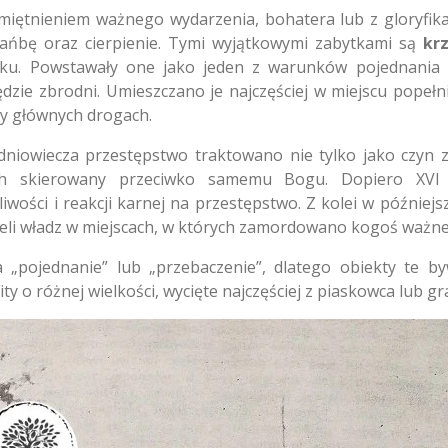
iętnieniem ważnego wydarzenia, bohatera lub z gloryfikac
hańbę oraz cierpienie. Tymi wyjątkowymi zabytkami są
kr
eku. Powstawały one jako jeden z warunków pojednania z
dzie zbrodni. Umieszczano je najczęściej w miejscu popeł
zy głównych drogach.
iowiecza przestępstwo traktowano nie tylko jako czyn z
ch skierowany przeciwko samemu Bogu. Dopiero XVI w
ości i reakcji karnej na przestępstwo. Z kolei w późniejszy
ieli władz w miejscach, w których zamordowano kogoś waż
„pojednanie” lub „przebaczenie”, dlatego obiekty te 
ty o różnej wielkości, wycięte najczęściej z piaskowca lub gr