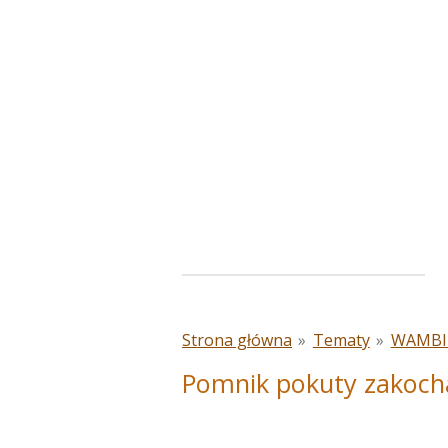
Przejdź
do
głównej
treści
Strona główna
»
Tematy
»
WAMBI
Pomnik pokuty zakoch