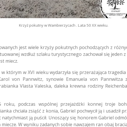
Krzyż pokutny w Wambierzycach . Lata 50 XX wieku.
uowanych jest wiele krzyży pokutnych pochodzących z różny
tuowanej wzdłuż szlaku turystycznego zachował się jeden z 
st miecz.
w którym w XVI wieku wydarzyła się przerażająca tragedia z
Karol von Pannwitz,
synowie Emanuela von Pannwitza z
abianka Vlasta Valeska,
daleka krewna rodziny Reichenb
 roku,
podczas wspólnej przejażdżki konnej troje boh
anka chciała zsiąść z konia,
Gabriel pochwycił ją i usadził p
 natychmiast ją puścił.
Unoszący się honorem Gabriel odmów
 miecze.
W wyniku zadanych sobie nawzajem ran obaj bracia 