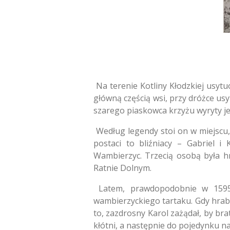
Na terenie Kotliny Kłodzkiej usyt
główną częścią wsi,
przy dróżce usy
szarego piaskowca krzyżu wyryty je
Według legendy stoi on w miejscu,
postaci to bliźniacy – Gabriel i 
Wambierzyc.
Trzecią osobą była hr
Ratnie Dolnym.
Latem,
prawdopodobnie w 1595
wambierzyckiego tartaku.
Gdy hrabi
to,
zazdrosny Karol zażądał,
by brat
kłótni,
a następnie do pojedynku na