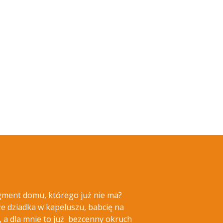
agment domu, którego już nie ma?
 dziadka w kapeluszu, babcię na
, a dla mnie to już bezcenny okruch