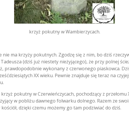
krzyż pokutny w Wambierzycach.
 nie ma krzyży pokutnych.
Zgodzę się z nim,
bo dziś rzeczyw
adeusza (dziś już niestety nieżyjącego),
że przy polnej śc
ż,
prawdopodobnie wykonany z czerwonego piaskowca.
Dzi
ześćdziesiątych XX wieku.
Pewnie znajduje się teraz na czyjej
u.
 krzyż pokutny w Czerwieńczycach,
pochodzący z przełomu X
 żyjący w pobliżu dawnego folwarku dolnego.
Razem ze swoim
kościół,
dzięki czemu możemy go tam podziwiać do dziś.