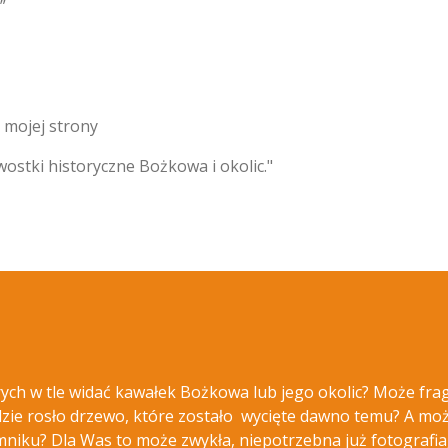
”
 mojej strony
ostki historyczne Bożkowa i okolic."
órych w tle widać kawałek Bożkowa lub jego okolic? Może fr
ie rosło drzewo, które zostało wycięte
dawno temu? A może
omniku? Dla Was to może zwykła, niepotrzebna już fotografia