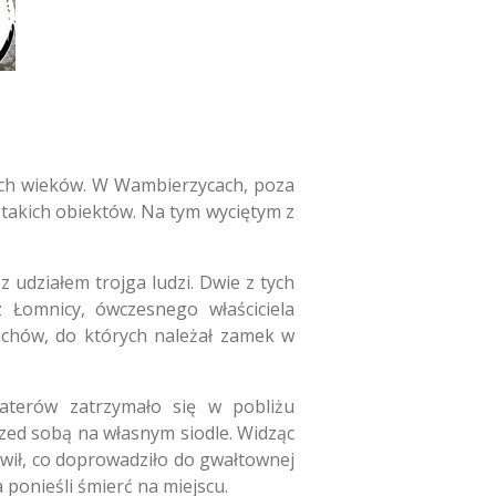
ch wieków.
W Wambierzycach,
poza
takich obiektów.
Na tym wyciętym z
 udziałem trojga ludzi.
Dwie z tych
 Łomnicy,
ówczesnego właściciela
achów,
do których należał zamek w
aterów zatrzymało się w pobliżu
rzed sobą na własnym siodle.
Widząc
ił,
co doprowadziło do gwałtownej
ponieśli śmierć na miejscu.