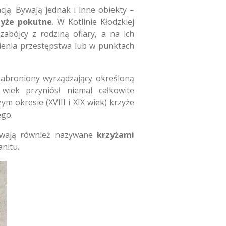
ją. Bywają jednak i inne obiekty –
zyże pokutne
. W Kotlinie Kłodzkiej
abójcy z rodziną ofiary, a na ich
nienia przestępstwa lub w punktach
abroniony wyrządzający określoną
iek przyniósł niemal całkowite
m okresie (XVIII i XIX wiek) krzyże
nego.
bywają również nazywane
krzyżami
anitu.