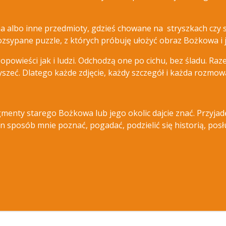
ia albo inne przedmioty, gdzieś chowane na stryszkach czy 
rozsypane puzzle, z których próbuję ułożyć obraz Bożkowa i j
opowieści jak i ludzi. Odchodzą one po cichu, bez śladu. Raze
yszeć. Dlatego każde zdjęcie, każdy szczegół i każda rozmo
gmenty starego Bożkowa lub jego okolic dajcie znać. Przyjad
ten sposób mnie poznać, pogadać, podzielić się historią, po