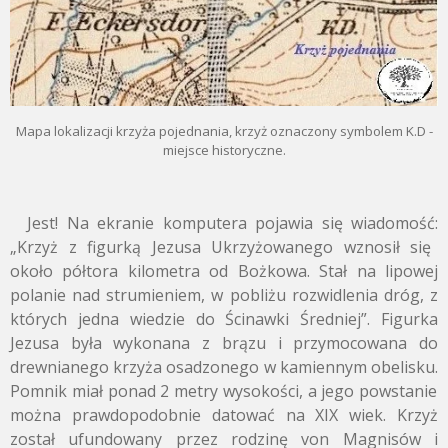
Mapa lokalizacji krzyża pojednania, krzyż oznaczony symbolem K.D -
miejsce historyczne.
Jest!
Na ekranie komputera pojawia się wiadomość:
„Krzyż z figurką Jezusa Ukrzyżowanego wznosił się
około półtora kilometra od Bożkowa.
Stał na lipowej
polanie nad strumieniem,
w pobliżu rozwidlenia dróg,
z
których jedna wiedzie do Ścinawki Średniej”.
Figurka
Jezusa była wykonana z brązu i przymocowana do
drewnianego krzyża osadzonego w kamiennym obelisku.
Pomnik miał ponad 2 metry wysokości,
a jego powstanie
można prawdopodobnie datować na XIX wiek.
Krzyż
został ufundowany przez rodzinę von Magnisów i