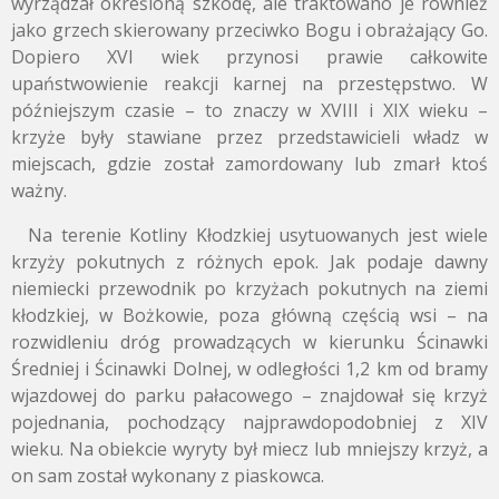
wyrządzał określoną szkodę, ale traktowano je również
jako grzech skierowany przeciwko Bogu i obrażający Go.
Dopiero XVI wiek przynosi prawie całkowite
upaństwowienie reakcji karnej na przestępstwo. W
późniejszym czasie – to znaczy w XVIII i XIX wieku –
krzyże były stawiane przez przedstawicieli władz w
miejscach, gdzie został zamordowany lub zmarł ktoś
ważny.
Na terenie Kotliny Kłodzkiej usytuowanych jest wiele
krzyży pokutnych z różnych epok. Jak podaje dawny
niemiecki przewodnik po krzyżach pokutnych na ziemi
kłodzkiej, w Bożkowie, poza główną częścią wsi – na
rozwidleniu dróg prowadzących w kierunku Ścinawki
Średniej i Ścinawki Dolnej, w odległości 1,2 km od bramy
wjazdowej do parku pałacowego – znajdował się krzyż
pojednania, pochodzący najprawdopodobniej z XIV
wieku. Na obiekcie wyryty był miecz lub mniejszy krzyż, a
on sam został wykonany z piaskowca.