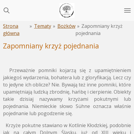
Przejdź
do
głównej
Strona
»
Tematy
»
Bożków
»
Zapomniany krzyż
treści
główna
pojednania
Zapomniany krzyż pojednania
Przeważnie pomniki kojarzą się z upamiętnieniem
jakiegoś wydarzenia, bohatera lub z gloryfikacją. Lecz czy
to jedyne ich oblicze? Nie. Bywają też inne pomniki, które
upamiętniają ludzką zbrodnię, hańbę i cierpienie. Obiekty
takie dzisiaj nazywamy krzyżami pokutnymi lub
pojednania. Niemieckie słowo Sühne oznacza właśnie
pojednanie lub pogodzenie się.
Krzyże pokutne stawiano w Kotlinie Kłodzkiej, podobnie
jak na całym Dolnym Śląsku, już od XIII wieku i