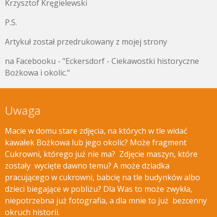
Krzysztof Kręgielewski
P.S.
Artykuł został przedrukowany z mojej strony
na Facebooku - "Eckersdorf - Ciekawostki historyczne
Bożkowa i okolic."
Uwaga
Macie w domu stare zdjęcia, na których w tle widać
kawałek Bożkowa lub jego okolic? Może fragment
Cukrowni, którego już nie ma? Zdjęcie maszyn, które
zostały wycięte
dawno temu? A może dziadka
pracującego w cukrowni, babcię na tle budynków albo
dzieci biegające w pobliżu? Dla Was to może zwykła,
niepotrzebna już fotografia, a dla mnie to już bezcenny
okruch historii.