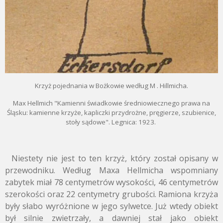
Krzyż pojednania w Bożkowie według M . Hillmicha.
Max Hellmich "Kamienni świadkowie średniowiecznego prawa na
Śląsku: kamienne krzyże, kapliczki przydrożne, pręgierze, szubienice,
stoły sądowe". Legnica: 1923.
Niestety nie jest to ten krzyż, który został opisany w
przewodniku. Według Maxa Hellmicha wspomniany
zabytek miał 78 centymetrów wysokości, 46 centymetrów
szerokości oraz 22 centymetry grubości. Ramiona krzyża
były słabo wyróżnione w jego sylwetce. Już wtedy obiekt
był silnie zwietrzały, a dawniej stał jako obiekt