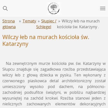
Przejdź
do
głównej
Strona
»
Tematy
»
Słupiec /
»
Wilczy łeb na murach
treści
główna
Schlegel
kościoła św. Katarzyny .
Wilczy łeb na murach kościoła św.
Katarzyny
Na zewnętrznym murze kościoła pw. św. Katarzyny w
Słupcu znajduje się zagadkowa rzeźba przedstawiająca
wilczy łeb z głową dziecka w pysku. Ten wykonany z
czerwonego piaskowca detal architektoniczny został
umieszczony wysoko pod dachem, na północno-
zachodniej podsufitce świątyni, w pobliżu najbardziej
wysuniętej na zachód krokwi. Rzeźba stanowi jeden z
nielicznych zachowanych elementów dekoracyjnych