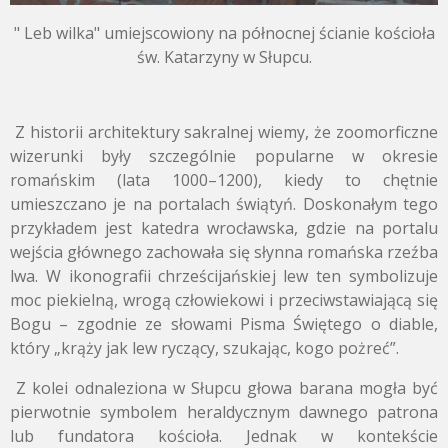
" Leb wilka" umiejscowiony na północnej ścianie kościoła
św. Katarzyny w Słupcu.
Z historii architektury sakralnej wiemy, że zoomorficzne
wizerunki były szczególnie popularne w okresie
romańskim (lata 1000–1200), kiedy to chętnie
umieszczano je na portalach świątyń. Doskonałym tego
przykładem jest katedra wrocławska, gdzie na portalu
wejścia głównego zachowała się słynna romańska rzeźba
lwa. W ikonografii chrześcijańskiej lew ten symbolizuje
moc piekielną, wrogą człowiekowi i przeciwstawiającą się
Bogu – zgodnie ze słowami Pisma Świętego o diable,
który „krąży jak lew ryczący, szukając, kogo pożreć”.
Z kolei odnaleziona w Słupcu głowa barana mogła być
pierwotnie symbolem heraldycznym dawnego patrona
lub fundatora kościoła. Jednak w kontekście