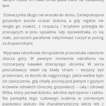
łące.
Dziewczynka długo nie wracała do domu. Zaniepokojona
gospodyni poszła szukać dziecka, a gdy nigdzie nie
mogła go znaleźć, z rozpaczą i krzykiem pobiegła do
pracujących w polu sąsiadów. Gdy opowiedziała, co się
stało, poruszeni parafianie natychmiast ruszyli w pościg
za drapieżnikami.
Wyprawa ratunkowa skrupulatnie przeczesała zalesione
zbocza góry. W pewnym momencie natrafiono na
rozszarpany kawałek dziecięcego ubranka. W serca
poszukiwaczy wdarł się blady strach – wszyscy byli
przekonani, że doszło do najgorszego. Jakże wielkie było
ich zaskoczenie, gdy chwilę później pod jednym z gęstych
krzewów odnaleźli córeczkę gospodarzy – całą i zdrową!
Wilka, który porwał dziecko, wkrótce wytropiono i zabito.
Na pamiątkę tego cudowego ocalenia w czerwonym
piaskowcu wykuto ów charakterystyczny wilczy łeb z