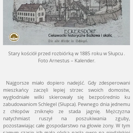
Stary kościół przed rozbiórką w 1885 roku w Słupcu .
Foto Arnestus – Kalender.
Najgorsze miało dopiero nadejść. Gdy zdesperowani
mieszkańcy zaczęli lepiej strzec swoich domostw,
wygłodniałe wilki skierowały się bezpośrednio ku
zabudowaniom Schlegel (Słupca). Pewnego dnia jednemu
z chłopów zniknęło ze stada jagnię. Mężczyzna
natychmiast ruszył na poszukiwania zguby,
pozostawiając całe gospodarstwo na głowie żony. W tym
samym czasie ich mała córka pasła owce na niedalekiej