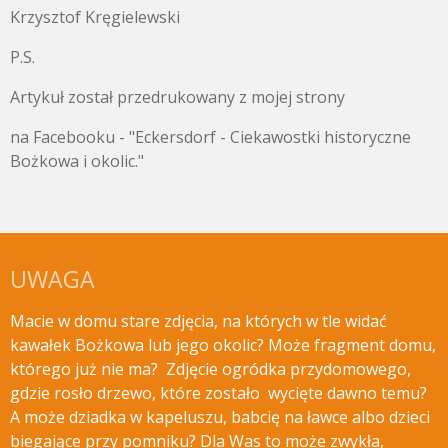
Krzysztof Kręgielewski
P.S.
Artykuł został przedrukowany z mojej strony
na Facebooku - "Eckersdorf - Ciekawostki historyczne
Bożkowa i okolic."
UWAGA
Macie w domu stare zdjęcia, na których w tle widać
kawałek Bożkowa lub jego okolic? Może fragment domu,
którego już nie ma? Zdjęcie ogródka przydomowego,
gdzie rosło drzewo, które zostało wycięte
dawno temu?
A może dziadka w kapeluszu, babcię na ławce albo dzieci
biegające przy pomniku? Dla Was to może zwykła,