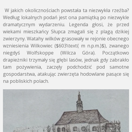
W jakich okolicznościach powstała ta niezwykła rzeźba?
Według lokalnych podań jest ona pamiątką po niezwykle
dramatycznym wydarzeniu. Legenda głosi, że przed
wiekami mieszkańcy Słupca zmagali się z plagą dzikiej
zwierzyny. Watahy wilków grasowały w rejonie obecnego
wzniesienia Wilkowiec (
$603\text{ m n.p.m.}$
), zwanego
niegdyś Wolfskoppe (Wilcza Góra). Początkowo
drapieżniki trzymały się głębi lasów, jednak gdy zabrakło
tam pożywienia, zaczęły podchodzić pod samotne
gospodarstwa, atakując zwierzęta hodowlane pasące się
na pobliskich polach.