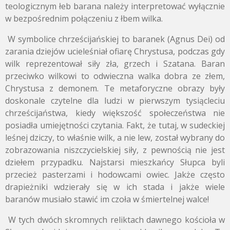
teologicznym łeb barana należy interpretować wyłącznie
w bezpośrednim połączeniu z łbem wilka.
W symbolice chrześcijańskiej to baranek (Agnus Dei) od
zarania dziejów ucieleśniał ofiarę Chrystusa, podczas gdy
wilk reprezentował siły zła, grzech i Szatana. Baran
przeciwko wilkowi to odwieczna walka dobra ze złem,
Chrystusa z demonem. Te metaforyczne obrazy były
doskonale czytelne dla ludzi w pierwszym tysiącleciu
chrześcijaństwa, kiedy większość społeczeństwa nie
posiadła umiejętności czytania. Fakt, że tutaj, w sudeckiej
leśnej dziczy, to właśnie wilk, a nie lew, został wybrany do
zobrazowania niszczycielskiej siły, z pewnością nie jest
dziełem przypadku. Najstarsi mieszkańcy Słupca byli
przecież pasterzami i hodowcami owiec. Jakże często
drapieżniki wdzierały się w ich stada i jakże wiele
baranów musiało stawić im czoła w śmiertelnej walce!
W tych dwóch skromnych reliktach dawnego kościoła w