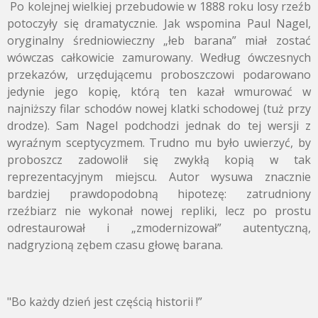
Po kolejnej wielkiej przebudowie w 1888 roku losy rzeźb
potoczyły się dramatycznie. Jak wspomina Paul Nagel,
oryginalny średniowieczny „łeb barana” miał zostać
wówczas całkowicie zamurowany. Według ówczesnych
przekazów, urzędującemu proboszczowi podarowano
jedynie jego kopię, którą ten kazał wmurować w
najniższy filar schodów nowej klatki schodowej (tuż przy
drodze). Sam Nagel podchodzi jednak do tej wersji z
wyraźnym sceptycyzmem. Trudno mu było uwierzyć, by
proboszcz zadowolił się zwykłą kopią w tak
reprezentacyjnym miejscu. Autor wysuwa znacznie
bardziej prawdopodobną hipotezę: zatrudniony
rzeźbiarz nie wykonał nowej repliki, lecz po prostu
odrestaurował i „zmodernizował” autentyczną,
nadgryzioną zębem czasu głowę barana.
"Bo każdy dzień jest częścią historii !”