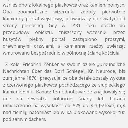
wzniesiono z lokalnego piaskowca oraz kamieni polnych.
Oba zoomorficzne wizerunki zdobiły pierwotnie
kamienny portal wejściowy, prowadzący do świątyni od
strony północnej. Gdy w 1481 roku doszło do
przebudowy obiektu, zniszczony wcześniej przez
husytów piękny portal zastąpiono prostymi,
drewnianymi drzwiami, a kamienne rzeźby zwierząt
wmurowano bezpośrednio w północną ścianę kościoła.
Z kolei Friedrich Zenker w swoim dziele „Urkundliche
Nachrichten über das Dorf Schlegel, Kr. Neurode, bis
zum Jahre 1870” precyzuje, że oba detale zostały wykute
z czerwonego piaskowca pochodzącego ze słupieckiego
kamieniołomu. Badacz ten odnotował, że znajdowały się
one na zewnątrz północnej ściany: łeb barana
umieszczono na wysokości od
$2$
do
$2{,}5\text{ m}$
nad ziemią, natomiast łeb wilka ulokowano wysoko, tuż
pod samym dachem.