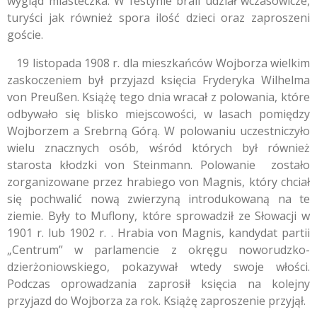
wygląd miasteczka. W festynie brali udział wczasowicze,
turyści jak również spora ilość dzieci oraz zaproszeni
goście.
19 listopada 1908 r. dla mieszkańców Wojborza wielkim
zaskoczeniem był przyjazd księcia Fryderyka Wilhelma
von Preußen. Książę tego dnia wracał z polowania, które
odbywało się blisko miejscowości, w lasach pomiędzy
Wojborzem a Srebrną Górą. W polowaniu uczestniczyło
wielu znacznych osób, wśród których był również
starosta kłodzki von Steinmann. Polowanie zostało
zorganizowane przez hrabiego von Magnis, który chciał
się pochwalić nową zwierzyną introdukowaną na te
ziemie. Były to Muflony, które sprowadził ze Słowacji w
1901 r. lub 1902 r. .
Hrabia von Magnis, kandydat partii
„Centrum” w parlamencie z okręgu noworudzko-
dzierżoniowskiego, pokazywał wtedy swoje włości.
Podczas oprowadzania zaprosił księcia na kolejny
przyjazd do Wojborza za rok. Książę zaproszenie przyjął.