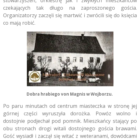
stowarzyszeń, orkiestrę jak i zwykłych mieszkańców
czekających tak długo na zaproszonego gościa.
Organizatorzy zaczęli się martwić i zwrócili się do księcia
co mają robić.
Dobra hrabiego von Magnis w Wojborzu.
Po paru minutach od centrum miasteczka w stronę jej
górnej części wyruszyła dorożka. Powóz wolno i
dostojnie podjechał pod pomnik. Mieszkańcy stający po
obu stronach drogi witali dostojnego gościa brawami.
Gość wysiadł i zaczął się witać z weteranami, dowódcami