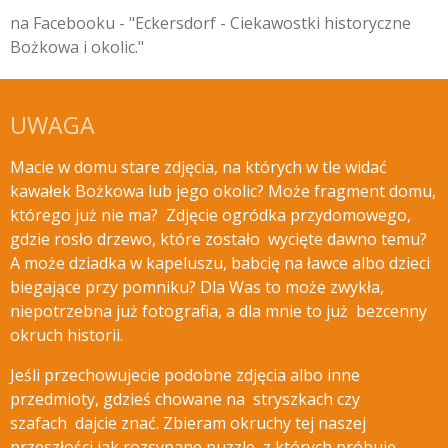
na Facebooku - "Eckersdorf - Ciekawostki historyczne
Bożkowa i okolic."
UWAGA
Macie w domu stare zdjęcia, na których w tle widać
kawałek Bożkowa lub jego okolic? Może fragment domu,
którego już nie ma? Zdjęcie ogródka przydomowego,
gdzie rosło drzewo, które zostało wycięte
dawno temu?
A może dziadka w kapeluszu, babcię na ławce albo dzieci
biegające przy pomniku? Dla Was to może zwykła,
niepotrzebna już fotografia, a dla mnie to już bezcenny
okruch historii.
Jeśli przechowujecie podobne zdjęcia albo inne
przedmioty, gdzieś chowane na stryszkach czy
szafach dajcie znać.
Zbieram okruchy tej naszej
przeszłości jak rozsypane puzzle, z których próbuję