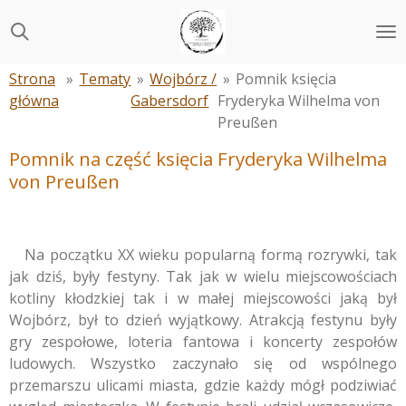
Przejdź
do
głównej
Strona
»
Tematy
»
Wojbórz /
»
Pomnik księcia
treści
główna
Gabersdorf
Fryderyka Wilhelma von
Preußen
Pomnik na część księcia Fryderyka Wilhelma
von Preußen
Na początku XX wieku popularną formą rozrywki, tak
jak dziś, były festyny. Tak jak w wielu miejscowościach
kotliny kłodzkiej tak i w małej miejscowości jaką był
Wojbórz, był to dzień wyjątkowy. Atrakcją festynu były
gry zespołowe, loteria fantowa i koncerty zespołów
ludowych. Wszystko zaczynało się od wspólnego
przemarszu ulicami miasta, gdzie każdy mógł podziwiać