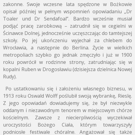
zakonne. Swoje wczesne lata spędzone w Bożkowie
opisał później w pełnym wspomnień opowiadaniu „Dr
Toaler und Dr Sendafoal”. Bardzo wcześnie musiał
podjąć pracę zarobkową – zatrudnił się w cegielni w
Ścinawce Dolnej, jednocześnie uczęszczając do tamtejszej
szkoły. Po jej ukończeniu wyjechał za chlebem do
Wrocławia, a następnie do Berlina. Życie w wielkich
metropoliach szybko go jednak zmęczyło i już w 1900
roku powrócił w rodzinne strony, zatrudniając się w
kopalni Ruben w Drogosławiu (dzisiejsza dzielnica Nowej
Rudy).
Po ustatkowaniu się i założeniu własnego biznesu, w
1913 roku Oswald Wolff poślubił swoją wybrankę, Rieslę.
Z jego opowiadań dowiadujemy się, że był niezwykle
oddanym i niezawodnym tenorem w miejscowym chórze
kościelnym. Zawsze z niecierpliwością wyczekiwał
uroczystości Bożego Ciała, którym towarzyszyły
podniosłe festiwale chóralne. Angażował się także