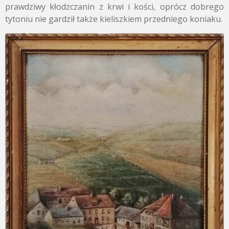
prawdziwy kłodzczanin z krwi i kości, oprócz dobrego
tytoniu nie gardził także kieliszkiem przedniego koniaku.