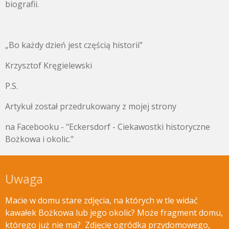
biografii.
„Bo każdy dzień jest częścią historii”
Krzysztof Kręgielewski
P.S.
Artykuł został przedrukowany z mojej strony
na Facebooku - "Eckersdorf - Ciekawostki historyczne
Bożkowa i okolic."
Uwaga
Macie w domu stare zdjęcia, na których w tle widać
kawałek Bożkowa lub jego okolic? Może fragment domu,
którego już nie ma? Zdjęcie ogródka przydomowego,