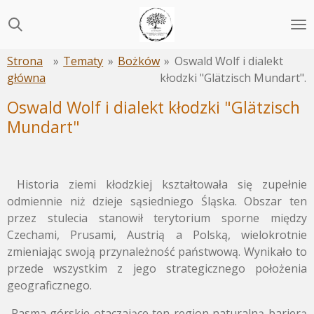
Przejdź
do
głównej
Strona
»
Tematy
»
Bożków
»
Oswald Wolf i dialekt
treści
główna
kłodzki "Glätzisch Mundart".
Oswald Wolf i dialekt kłodzki "Glätzisch
Mundart"
Historia ziemi kłodzkiej kształtowała się zupełnie
odmiennie niż dzieje sąsiedniego Śląska. Obszar ten
przez stulecia stanowił terytorium sporne między
Czechami, Prusami, Austrią a Polską, wielokrotnie
zmieniając swoją przynależność państwową. Wynikało to
przede wszystkim z jego strategicznego położenia
geograficznego.
Pasma górskie otaczające ten region naturalną barierą