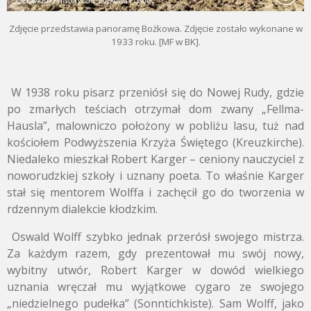
Zdjęcie przedstawia panoramę Bożkowa. Zdjęcie zostało wykonane w
1933 roku. [MF w BK].
W 1938 roku pisarz przeniósł się do Nowej Rudy, gdzie
po zmarłych teściach otrzymał dom zwany „Fellma-
Hausla”, malowniczo położony w pobliżu lasu, tuż nad
kościołem Podwyższenia Krzyża Świętego (Kreuzkirche).
Niedaleko mieszkał Robert Karger – ceniony nauczyciel z
noworudzkiej szkoły i uznany poeta. To właśnie Karger
stał się mentorem Wolffa i zachęcił go do tworzenia w
rdzennym dialekcie kłodzkim.
Oswald Wolff szybko jednak przerósł swojego mistrza.
Za każdym razem, gdy prezentował mu swój nowy,
wybitny utwór, Robert Karger w dowód wielkiego
uznania wręczał mu wyjątkowe cygaro ze swojego
„niedzielnego pudełka” (Sonntichkiste). Sam Wolff, jako