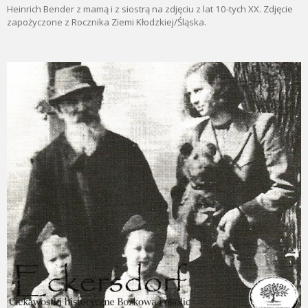
Heinrich Bender z mamą i z siostrą na zdjęciu z lat 10-tych XX. Zdjęcie
zapożyczone z Rocznika Ziemi Kłodzkiej/Śląska.