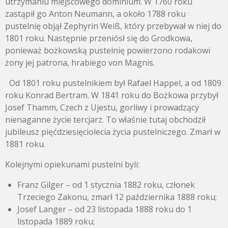
utrzymaniu miejscowego dominium. W 1760 roku
zastąpił go Anton Neumann, a około 1788 roku
pustelnię objął Zephyrin Weiß, który przebywał w niej do
1801 roku. Następnie przeniósł się do Grodkowa,
ponieważ bożkowską pustelnię powierzono rodakowi
żony jej patrona, hrabiego von Magnis.
Od 1801 roku pustelnikiem był Rafael Happel, a od 1809
roku Konrad Bertram. W 1841 roku do Bożkowa przybył
Josef Thamm, Czech z Ujestu, gorliwy i prowadzący
nienaganne życie tercjarz. To właśnie tutaj obchodził
jubileusz pięćdziesięciolecia życia pustelniczego. Zmarł w
1881 roku.
Kolejnymi opiekunami pustelni byli:
Franz Gilger – od 1 stycznia 1882 roku, członek
Trzeciego Zakonu, zmarł 12 października 1888 roku;
Josef Langer – od 23 listopada 1888 roku do 1
listopada 1889 roku;