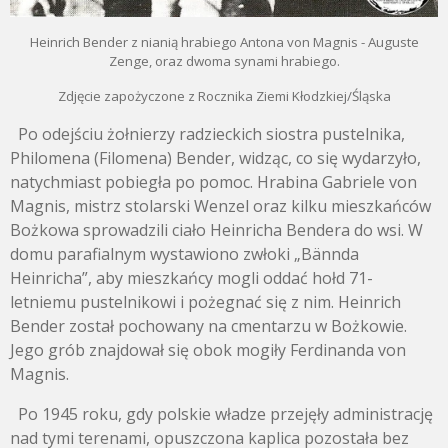
Heinrich Bender z nianią hrabiego Antona von Magnis - Auguste
Zenge, oraz dwoma synami hrabiego.
Zdjęcie zapożyczone z Rocznika Ziemi Kłodzkiej/Śląska
Po odejściu żołnierzy radzieckich siostra pustelnika,
Philomena (Filomena) Bender, widząc, co się wydarzyło,
natychmiast pobiegła po pomoc. Hrabina Gabriele von
Magnis, mistrz stolarski Wenzel oraz kilku mieszkańców
Bożkowa sprowadzili ciało Heinricha Bendera do wsi. W
domu parafialnym wystawiono zwłoki „Bännda
Heinricha”, aby mieszkańcy mogli oddać hołd 71-
letniemu pustelnikowi i pożegnać się z nim. Heinrich
Bender został pochowany na cmentarzu w Bożkowie.
Jego grób znajdował się obok mogiły Ferdinanda von
Magnis.
Po 1945 roku, gdy polskie władze przejęły administrację
nad tymi terenami, opuszczona kaplica pozostała bez