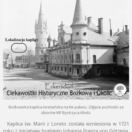
Bożkowska kaplica loretańska na tle pałacu. Zdjęcie pochodzi ze
zbiorów MF Bystrzyca Kłodz.
Kaplica św. Marii z Loreto została wzniesiona w 1721
roku z inicjatywy hrabiego Johanna Franza von Götzena,