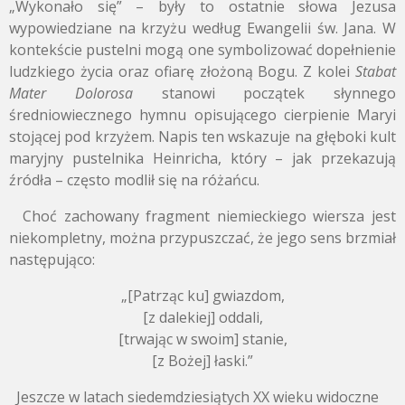
„Wykonało się” – były to ostatnie słowa Jezusa
wypowiedziane na krzyżu według Ewangelii św. Jana. W
kontekście pustelni mogą one symbolizować dopełnienie
ludzkiego życia oraz ofiarę złożoną Bogu. Z kolei
Stabat
Mater Dolorosa
stanowi początek słynnego
średniowiecznego hymnu opisującego cierpienie Maryi
stojącej pod krzyżem. Napis ten wskazuje na głęboki kult
maryjny pustelnika Heinricha, który – jak przekazują
źródła – często modlił się na różańcu.
Choć zachowany fragment niemieckiego wiersza jest
niekompletny, można przypuszczać, że jego sens brzmiał
następująco:
„
[Patrząc ku]
gwiazdom,
[z dalekiej]
oddali,
[trwając w swoim]
stanie,
[z Bożej]
łaski.”
Jeszcze w latach siedemdziesiątych XX wieku widoczne