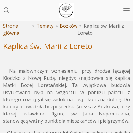
Przejdź
do
głównej
Strona
»
Tematy
»
Bożków
»
Kaplica św. Marii z
treści
główna
Loreto
Kaplica św. Marii z Loreto
Na malowniczym wzniesieniu, przy drodze łączącej
Kłodzko z Nową Rudą, niegdyś znajdowała się kaplica
Matki Bożej Loretańskiej. Ta wyjątkowa budowla
usytuowana była na wzgórzu, w pobliżu pałacu, z
którego rozciągał się widok na całą okoliczną dolinę. Do
kaplicy prowadziła bezpośrednia ścieżka z Bożkowa, przy
której ustawiono figurę św. Jana Nepomucena,
stanowiącą ważny punkt dla mieszkańców i pielgrzymów.
Obecnie o dawnej pustelni świadczy jedynie niewielka