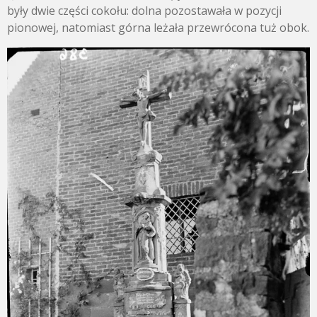
były dwie części cokołu: dolna pozostawała w pozycji
pionowej, natomiast górna leżała przewrócona tuż obok.