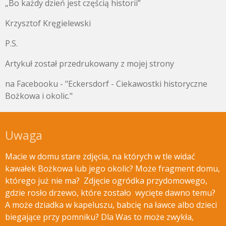
„Bo każdy dzień jest częścią historii”
Krzysztof Kręgielewski
P.S.
Artykuł został przedrukowany z mojej strony
na Facebooku - "Eckersdorf - Ciekawostki historyczne
Bożkowa i okolic."
Uwaga
Macie w domu stare zdjęcia, na których w tle widać
kawałek Bożkowa lub jego okolic? Może fragment domu,
którego już nie ma? Zdjęcie ogródka przydomowego,
gdzie rosło drzewo, które zostało wycięte
dawno temu?
A może dziadka w kapeluszu, babcię na ławce albo dzieci
biegające przy pomniku? Dla Was to może zwykła,