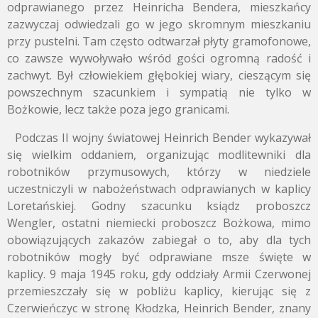
odprawianego przez Heinricha Bendera, mieszkańcy
zazwyczaj odwiedzali go w jego skromnym mieszkaniu
przy pustelni. Tam często odtwarzał płyty gramofonowe,
co zawsze wywoływało wśród gości ogromną radość i
zachwyt. Był człowiekiem głębokiej wiary, cieszącym się
powszechnym szacunkiem i sympatią nie tylko w
Bożkowie, lecz także poza jego granicami.
Podczas II wojny światowej Heinrich Bender wykazywał
się wielkim oddaniem, organizując modlitewniki dla
robotników przymusowych, którzy w niedziele
uczestniczyli w nabożeństwach odprawianych w kaplicy
Loretańskiej. Godny szacunku ksiądz proboszcz
Wengler, ostatni niemiecki proboszcz Bożkowa, mimo
obowiązujących zakazów zabiegał o to, aby dla tych
robotników mogły być odprawiane msze święte w
kaplicy.
9 maja 1945 roku, gdy oddziały Armii Czerwonej
przemieszczały się w pobliżu kaplicy, kierując się z
Czerwieńczyc w stronę Kłodzka, Heinrich Bender, znany