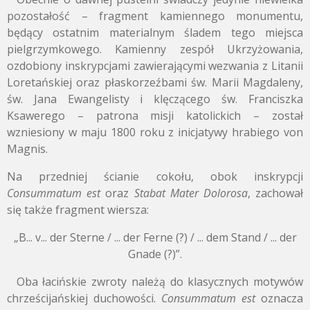
pozostałość – fragment kamiennego monumentu,
będący ostatnim materialnym śladem tego miejsca
pielgrzymkowego. Kamienny zespół Ukrzyżowania,
ozdobiony inskrypcjami zawierającymi wezwania z Litanii
Loretańskiej oraz płaskorzeźbami św. Marii Magdaleny,
św. Jana Ewangelisty i klęczącego św. Franciszka
Ksawerego – patrona misji katolickich – został
wzniesiony w maju 1800 roku z inicjatywy hrabiego von
Magnis.
Na przedniej ścianie cokołu, obok inskrypcji
Consummatum est
oraz
Stabat Mater Dolorosa
, zachował
się także fragment wiersza:
„B... v... der Sterne / ... der Ferne (?) / ... dem Stand / ... der
Gnade (?)”.
Oba łacińskie zwroty należą do klasycznych motywów
chrześcijańskiej duchowości.
Consummatum est
oznacza