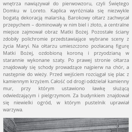
wnętrza nawiązywał do pierwowzoru, czyli Świętego
Domku w Loreto. Kaplica wyróżniała się niezwykle
bogatą dekoracją malarską. Barokowy ołtarz zachwycał
przepychem – dominowały w nim biel i złoto, a centralne
miejsce zajmował obraz Matki Bożej. Pozostałe ściany
zdobiły polichromie przedstawiające wybrane sceny z
życia Maryi. Na ołtarzu umieszczono pozłacaną figurę
Matki Bożej, ozdobioną koroną i przyodzianą w
starannie wykonane szaty.
Po prawej stronie ołtarza
znajdowały się schody prowadzące najpierw na chór, a
następnie do wieży. Przed wejściem rozciągał się plac z
kamiennym krzyżem. Całość od drogi oddzielał kamienny
mur, przy którym ustawiono ławkę służącą
odwiedzającym i pielgrzymom. Za budynkiem znajdował
się niewielki ogród, w którym pustelnik uprawiał
warzywa.