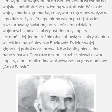
Po wybuchu wojny Heinrich Bender został wcielony do
wojska i pełnił służbę naziemną w lotnictwie. W czasie
wojny zmarła jego matka, co wywarło ogromny wpływ na
jego dalsze życie. Przepełniony żalem po tej stracie i
rozczarowany światem, po zakończeniu działań
wojennych zamieszkał w pustelni przy kaplicy
Loretańskiej. Jednocześnie objął obowiązki zakrystianina
w kościele parafialnym w Bożkowie. Dzięki swojej
głębokiej pobożności prowadził w kaplicy niedzielne
nabożeństwa. Trzy razy dziennie rozbrzmiewał dzwon
kaplicy, a pustelnik odmawiał wówczas na głos modlitwę
„Anioł Pański”.