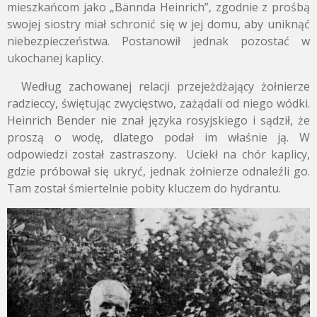
mieszkańcom jako „Bännda Heinrich”, zgodnie z prośbą
swojej siostry miał schronić się w jej domu, aby uniknąć
niebezpieczeństwa. Postanowił jednak pozostać w
ukochanej kaplicy.
Według zachowanej relacji przejeżdżający żołnierze
radzieccy, świętując zwycięstwo, zażądali od niego wódki.
Heinrich Bender nie znał języka rosyjskiego i sądził, że
proszą o wodę, dlatego podał im właśnie ją. W
odpowiedzi został zastraszony. Uciekł na chór kaplicy,
gdzie próbował się ukryć, jednak żołnierze odnaleźli go.
Tam został śmiertelnie pobity kluczem do hydrantu.