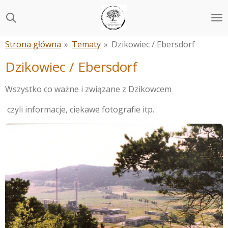
Przejdź
do
głównej
Strona główna
»
Tematy
»
Dzikowiec / Ebersdorf
treści
Dzikowiec / Ebersdorf
Wszystko co ważne i związane z Dzikowcem
czyli informacje, ciekawe fotografie itp.