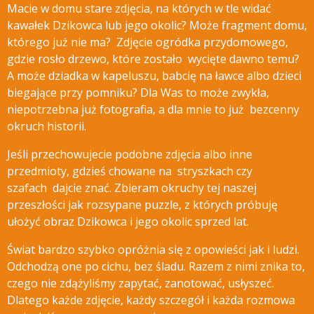
Macie w domu stare zdjęcia, na których w tle widać
kawałek Dzikowca lub jego okolic? Może fragment domu,
którego już nie ma? Zdjęcie ogródka przydomowego,
gdzie rosło drzewo, które zostało wycięte
dawno temu?
A może dziadka w kapeluszu, babcię na ławce albo dzieci
biegające przy pomniku? Dla Was to może zwykła,
niepotrzebna już fotografia, a dla mnie to już bezcenny
okruch historii.
Jeśli przechowujecie podobne zdjęcia albo inne
przedmioty, gdzieś chowane na stryszkach czy
szafach dajcie znać.
Zbieram okruchy tej naszej
przeszłości jak rozsypane puzzle, z których próbuję
ułożyć obraz Dzikowca i jego okolic sprzed lat.
Świat bardzo szybko opróżnia się z opowieści jak i ludzi.
Odchodzą one po cichu, bez śladu. Razem z nimi znika to,
czego nie zdążyliśmy zapytać, zanotować, usłyszeć.
Dlatego każde zdjęcie, każdy szczegół i każda rozmowa