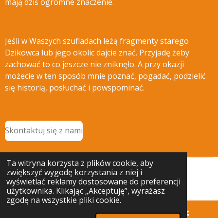
mają dziś ogromne znaczenie.
Jeśli w Waszych szufladach leżą fragmenty starego
Dzikowca lub jego okolic dajcie znać. Przyjadę żeby
zachować to co jeszcze nie zniknęło. A przy okazji
możecie w ten sposób mnie poznać, pogadać, podzielić
się historią, posłuchać i powspominać.
Skontaktuj się z nami
Ta witryna korzysta z plików cookie, aby
zwiększyć wygodę korzystania z niej i
© 2025 - 2026 Ciekawostki Bożkowa
wyświetlać reklamy dostosowane do preferencji
Obsługiwana przez
Webador
użytkownika. Klikając „Akceptuję”, wyrażasz
zgodę na wszystkie pliki cookie.