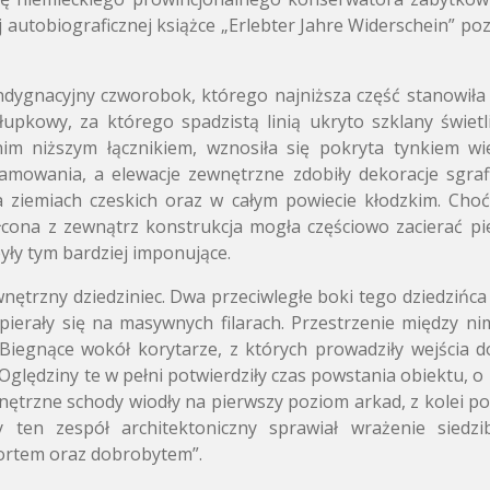
 autobiograficznej książce
„Erlebter Jahre Widerschein”
poz
ndygnacyjny czworobok, którego najniższa część stanowiła
łupkowy, za którego spadzistą linią ukryto szklany świe
m niższym łącznikiem, wznosiła się pokryta tynkiem wi
amowania, a elewacje zewnętrzne zdobiły dekoracje sgraff
 ziemiach czeskich oraz w całym powiecie kłodzkim. Choć 
cona z zewnątrz konstrukcja mogła częściowo zacierać pi
yły tym bardziej imponujące.
trzny dziedziniec. Dwa przeciwległe boki tego dziedzińca 
opierały się na masywnych filarach. Przestrzenie między ni
Biegnące wokół korytarze, z których prowadziły wejścia 
Oględziny te w pełni potwierdziły czas powstania obiektu, o
nętrzne schody wiodły na pierwszy poziom arkad, z kolei 
 ten zespół architektoniczny sprawiał wrażenie siedzib
fortem oraz dobrobytem”.