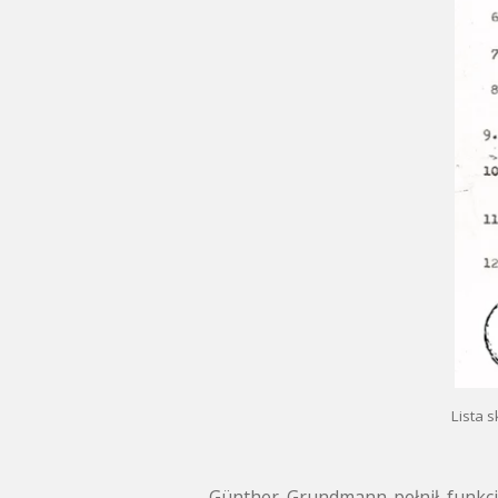
Lista 
Günther Grundmann pełnił funkcj