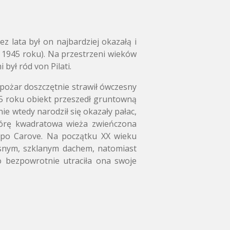
z lata był on najbardziej okazałą i
 1945 roku). Na przestrzeni wieków
był ród von Pilati.
pożar doszczętnie strawił ówczesny
5 roku obiekt przeszedł gruntowną
e wtedy narodził się okazały pałac,
górę kwadratowa wieża zwieńczona
opo Carove. Na początku XX wieku
esnym, szklanym dachem, natomiast
o bezpowrotnie utraciła ona swoje