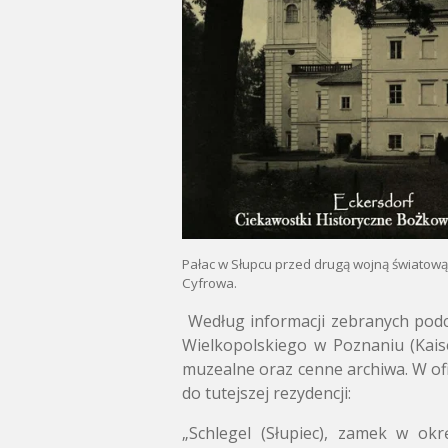
Pałac w Słupcu przed drugą wojną światową
Cyfrowa.
Według informacji zebranych pod
Wielkopolskiego w Poznaniu (Kais
muzealne oraz cenne archiwa. W ofi
do tutejszej rezydencji:
„Schlegel (Słupiec), zamek w o