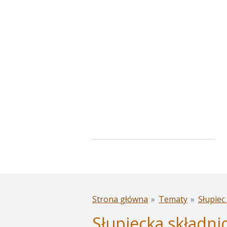
Przejdź
do
głównej
treści
Strona główna
»
Tematy
»
Słupiec 
Słupiecka składni