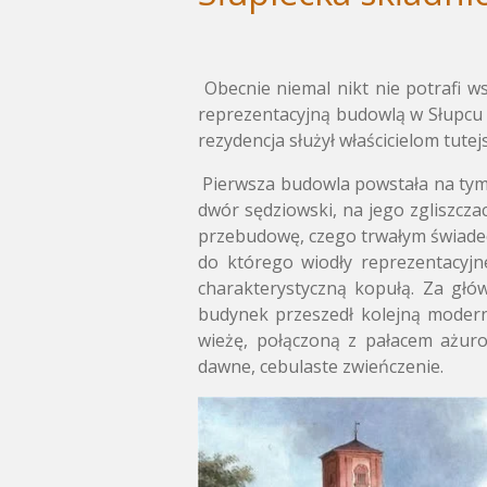
Obecnie niemal nikt nie potrafi ws
reprezentacyjną budowlą w Słupcu 
rezydencja służył właścicielom tute
Pierwsza budowla powstała na tym 
dwór sędziowski, na jego zgliszc
przebudowę, czego trwałym świadect
do którego wiodły reprezentacyj
charakterystyczną kopułą. Za gł
budynek przeszedł kolejną modern
wieżę, połączoną z pałacem ażuro
dawne, cebulaste zwieńczenie.