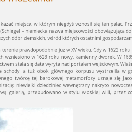
kazać miejsca, w którym niegdyś wznosił się ten pałac. Prze
(Schlegel – niemiecka nazwa miejscowości obowiązująca do
jszych dóbr ziemskich, wśród których ostatnimi gospodarzami 
terenie prawdopodobnie już w XV wieku. Gdy w 1622 roku 
zach wzniesiono w 1628 roku nowy, kamienny dworek. W 168
wem stała się data wyryta nad portalem wejściowym. Właśni
ne schody, a tuż obok głównego korpusu wystrzeliła w 
ównego twórcę tej barokowej metamorfozy uznaje się Jac
izację: niewielki dziedziniec wewnętrzny nakryto nowocz
wą galerią, przebudowano w stylu włoskiej willi, przez c