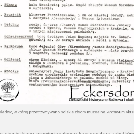
składnic, w której przetrzymywano polskie zbiory muzealne. Archiwum Akt
ę niemieckiego prowincjonalnego konserwatora zabytków 