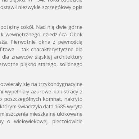
ostawił niezwykle szczegółowy opis
 potężny cokół. Nad nią dwie górne
tlik wewnętrznego dziedzińca. Obok
eża. Pierwotnie okna z pewnością
itowe – tak charakterystyczne dla
dla znawców śląskiej architektury
erwotne piękno starego, solidnego
otwierały się na trzykondygnacyjne
mi wypełniały ażurowe balustrady z
do poszczególnych komnat, nakryto
 którym świadczyła data 1685 wyryta
pomieszczenia mieszkalne ulokowane
y o wielowiekowej, pieczołowicie