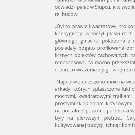
odwiedził pałac w Słupcu,
a w swojej
tej budowli:
„Był to prawie kwadratowy, trójko
kondygnacje wieńczył płaski dach 
głównego gmachu, połączona z ni
posiadały bogato profilowane obr
licznych obiektów zachowanych na
renesansowej ta mocno przekształ
domu, to wrażenia z jego wnętrza b
Najpierw zaproszono mnie na wewnę
arkady, których spłaszczone łuki 
mocnymi, kwadratowymi tralkami. 
prostymi sklepieniami krzyżowymi. 
na portalu. Z poziomu parteru zew
były na pierwszym piętrze… Cały
kultywowanej tradycji, tchnąc kom