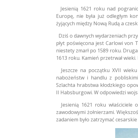
Jesienią 1621 roku nad pogranicz
Europę, nie była już odległym kon
żyjących między Nową Rudą a czeski
Dziś o dawnych wydarzeniach przypo
płyt poświęcona jest Carlowi von 
niestety zmarł po 1589 roku. Druga, 
1613 roku. Kamień przetrwał wieki. 
Jeszcze na początku XVII wieku 
nabożeństw i handlu z pobliskimi 
Szlachta hrabstwa kłodzkiego opow
II Habsburgowi. W odpowiedzi wojsk
Jesienią 1621 roku właściciele ok
zawodowymi żołnierzami. Większość 
zadaniem było zatrzymać cesarskie 