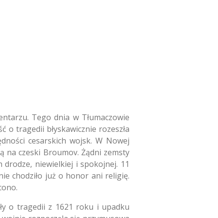
cmentarzu. Tego dnia w Tłumaczowie
ć o tragedii błyskawicznie rozeszła
ędności cesarskich wojsk. W Nowej
wą na czeski Broumov. Żądni zemsty
 drodze, niewielkiej i spokojnej. 11
nie chodziło już o honor ani religię.
cono.
y o tragedii z 1621 roku i upadku