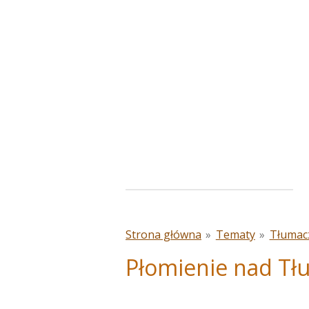
Przejdź
do
głównej
treści
Strona główna
»
Tematy
»
Tłumac
Płomienie nad T