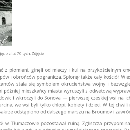
ęcie z lat 70-tych. Zdjęcie
ać z płomieni, ginęli od mieczy i kul na przykościelnym 
ów i obrońców pogranicza. Spłonął także cały kościół. Wieś
estantów stała się symbolem okrucieństwa wojny i bezwzgl
dni później mieszkańcy miasta wyruszyli z odwetową wypra
owic i wkroczyli do Sonova — pierwszej czeskiej wsi na ich
ina, we wsi byli tylko chłopi, kobiety i dzieci. W tej chwili 
asakrze odstąpiono od dalszego marszu na Broumov i zawró
ół w Tłumaczowie pozostawał ruiną. Zgliszcza przypominał