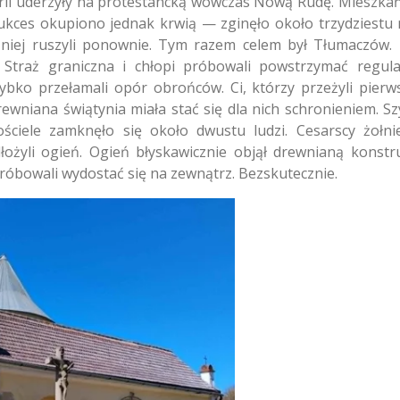
trii uderzyły na protestancką wówczas Nową Rudę. Mieszkań
Sukces okupiono jednak krwią — zginęło około trzydziestu 
óźniej ruszyli ponownie. Tym razem celem był Tłumaczów.
 Straż graniczna i chłopi próbowali powstrzymać regul
ybko przełamali opór obrońców. Ci, którzy przeżyli pierws
Drewniana świątynia miała stać się dla nich schronieniem. S
iele zamknęło się około dwustu ludzi. Cesarscy żołnie
odłożyli ogień. Ogień błyskawicznie objął drewnianą konst
 próbowali wydostać się na zewnątrz. Bezskutecznie.