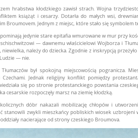
em hrabstwa kłodzkiego zawisł strach. Wojna trzydziestol
fliktem książąt i cesarzy. Dotarła do małych wsi, drewni
m Broumovem. Jednym z miejsc, które stało się symbolem tej
minają jedynie stare epitafia wmurowane w mur przy koście
Tschischwitzowi — dawnemu właścicielowi Wojborza i Tłuma
niewielka, należy do dziecka. Zgodnie z inskrypcją przeżyło 
Ludzie — nie.
Tłumaczów był spokojną miejscowością pogranicza. Miesz
Czechami. Jednak religijny konflikt pomiędzy protestant
iedziała się po stronie protestanckiego powstania czeski
a cesarskie rozpoczęły marsz na ziemię kłodzką.
olicznych dóbr nakazali mobilizację chłopów i utworzeni
stanowili zwykli mieszkańcy pobliskich wiosek uzbrojeni w k
oddziały nacierające od strony czeskiego Broumova.