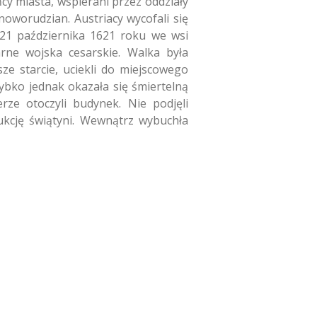
cy miasta, wspierani przez oddziały
noworudzian. Austriacy wycofali się
 21 października 1621 roku we wsi
arne wojska cesarskie. Walka była
ze starcie, uciekli do miejscowego
zybko jednak okazała się śmiertelną
rze otoczyli budynek. Nie podjęli
rukcję świątyni. Wewnątrz wybuchła