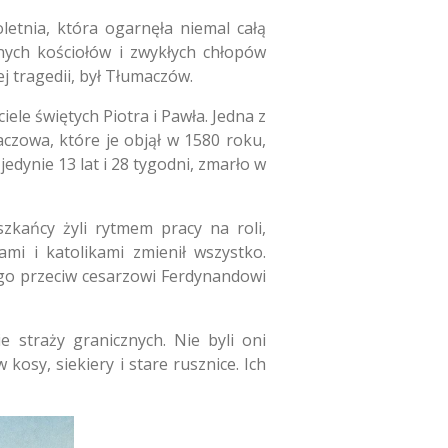
etnia, która ogarnęła niemal całą
anych kościołów i zwykłych chłopów
 tragedii, był Tłumaczów.
le świętych Piotra i Pawła. Jedna z
czowa, które je objął w 1580 roku,
jedynie 13 lat i 28 tygodni, zmarło w
kańcy żyli rytmem pracy na roli,
ami i katolikami zmienił wszystko.
ego przeciw cesarzowi Ferdynandowi
e straży granicznych. Nie byli oni
osy, siekiery i stare rusznice. Ich