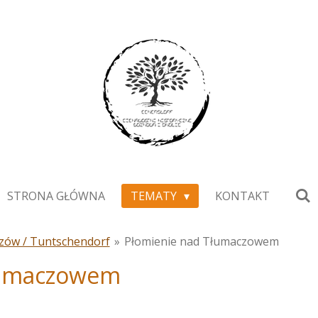
STRONA GŁÓWNA
TEMATY
KONTAKT
zów / Tuntschendorf
»
Płomienie nad Tłumaczowem
łumaczowem