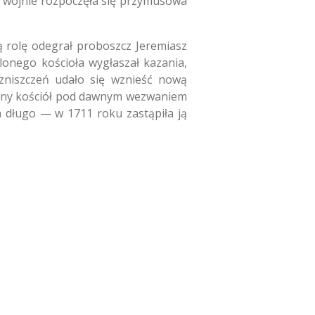
Po wojnie rozpoczęła się przymusowa
ą rolę odegrał proboszcz Jeremiasz
lonego kościoła wygłaszał kazania,
zniszczeń udało się wznieść nową
owany kościół pod dawnym wezwaniem
ła długo — w 1711 roku zastąpiła ją