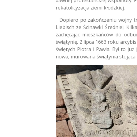
dawnej protestanckiej wspólnoty. P
rekatolicyzacja ziemi kłodzkiej.
Dopiero po zakończeniu wojny trzy
Liebisch ze Ścinawki Średniej. Ki
zachęcając mieszkańców do odbud
świątynię. 2 lipca 1663 roku arcy
świętych Piotra i Pawła. Był to ju
nowa, murowana świątynia stojąca d