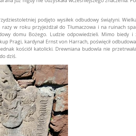
arafia już nigdy nie odzyskała wcześniejszego znaczenia. 
dziestoletniej podjęto wysiłek odbudowy świątyni. Wielk
lka razy w roku przyjeżdżał do Tłumaczowa i na ruinach spa
owy domu Bożego. Ludzie odpowiedzieli. Mimo biedy i 
biskup Pragi, kardynał Ernst von Harrach, poświęcił odbud
ż jednak kościół katolicki. Drewniana budowla nie przetrwa
o dziś.