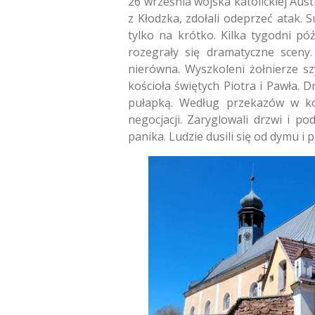
26 września wojska katolickiej Aus
z Kłodzka, zdołali odeprzeć atak. 
tylko na krótko. Kilka tygodni p
rozegrały się dramatyczne sceny.
nierówna. Wyszkoleni żołnierze sz
kościoła świętych Piotra i Pawła. 
pułapką. Według przekazów w kośc
negocjacji. Zaryglowali drzwi i p
panika. Ludzie dusili się od dymu i