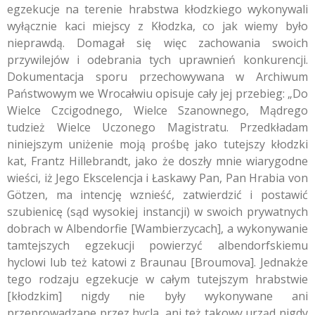
egzekucje na terenie hrabstwa kłodzkiego wykonywali
wyłącznie kaci miejscy z Kłodzka, co jak wiemy było
nieprawdą. Domagał się więc zachowania swoich
przywilejów i odebrania tych uprawnień konkurencji.
Dokumentacja sporu przechowywana w Archiwum
Państwowym we Wrocałwiu opisuje cały jej przebieg: „Do
Wielce Czcigodnego, Wielce Szanownego, Mądrego
tudzież Wielce Uczonego Magistratu. Przedkładam
niniejszym uniżenie moją prośbę jako tutejszy kłodzki
kat, Frantz Hillebrandt, jako że doszły mnie wiarygodne
wieści, iż Jego Ekscelencja i Łaskawy Pan, Pan Hrabia von
Götzen, ma intencję wznieść, zatwierdzić i postawić
szubienicę (sąd wysokiej instancji) w swoich prywatnych
dobrach w Albendorfie [Wambierzycach], a wykonywanie
tamtejszych egzekucji powierzyć albendorfskiemu
hyclowi lub też katowi z Braunau [Broumova]. Jednakże
tego rodzaju egzekucje w całym tutejszym hrabstwie
[kłodzkim] nigdy nie były wykonywane ani
przeprowadzane przez hycla, ani też takowy urząd nigdy