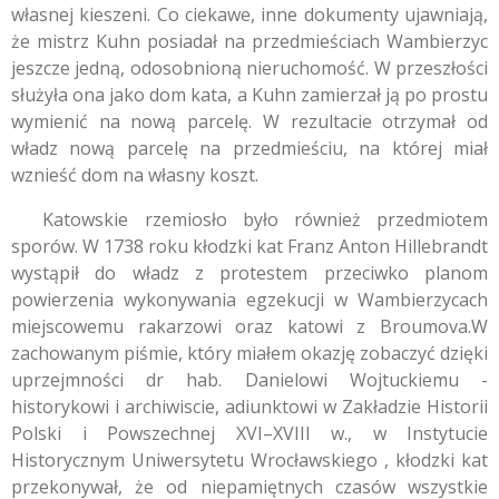
własnej kieszeni. Co ciekawe, inne dokumenty ujawniają,
że mistrz Kuhn posiadał na przedmieściach Wambierzyc
jeszcze jedną, odosobnioną nieruchomość. W przeszłości
służyła ona jako dom kata, a Kuhn zamierzał ją po prostu
wymienić na nową parcelę. W rezultacie otrzymał od
władz nową parcelę na przedmieściu, na której miał
wznieść dom na własny koszt.
Katowskie rzemiosło było również przedmiotem
sporów. W 1738 roku kłodzki kat Franz Anton Hillebrandt
wystąpił do władz z protestem przeciwko planom
powierzenia wykonywania egzekucji w Wambierzycach
miejscowemu rakarzowi oraz katowi z Broumova.
W
zachowanym piśmie, który miałem okazję zobaczyć dzięki
uprzejmności dr hab. Danielowi Wojtuckiemu -
historykowi i archiwiscie, adiunktowi w Zakładzie Historii
Polski i Powszechnej XVI–XVIII w., w Instytucie
Historycznym Uniwersytetu Wrocławskiego , kłodzki kat
przekonywał, że od niepamiętnych czasów wszystkie