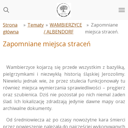
Przejdź
do
głównej
Strona
»
Tematy
»
WAMBIERZYCE
»
Zapomniane
treści
główna
/ ALBENDORF
miejsca straceń.
Zapomniane miejsca straceń
Wambierzyce kojarzą się przede wszystkim z bazyliką,
pielgrzymkami i niezwykłą historią śląskiej Jerozolimy.
Niewielu jednak wie, że przez stulecia funkcjonowały tu
również miejsca wymierzania sprawiedliwości – pręgierz
oraz szubienica. Dziś nie pozostał po nich niemal żaden
ślad. Ich lokalizację zdradzają jedynie dawne mapy oraz
archiwalne dokumenty.
Od średniowiecza aż po czasy nowożytne kara śmierci
przez powieszenie należała do najczęściej wykonywanych