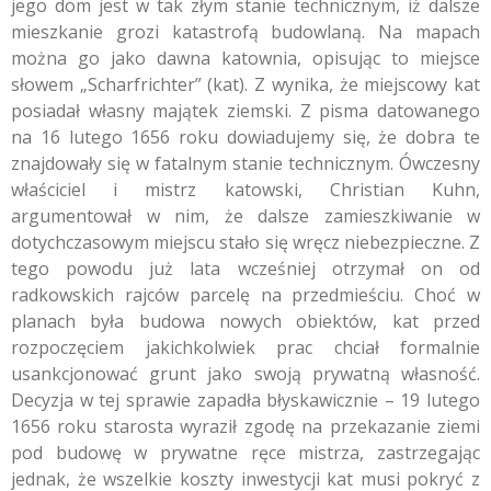
jego dom jest w tak złym stanie technicznym, iż dalsze
mieszkanie grozi katastrofą budowlaną. Na mapach
można go jako dawna katownia, opisując to miejsce
słowem „Scharfrichter” (kat). Z wynika, że miejscowy kat
posiadał własny majątek ziemski. Z pisma datowanego
na 16 lutego 1656 roku dowiadujemy się, że dobra te
znajdowały się w fatalnym stanie technicznym. Ówczesny
właściciel i mistrz katowski, Christian Kuhn,
argumentował w nim, że dalsze zamieszkiwanie w
dotychczasowym miejscu stało się wręcz niebezpieczne. Z
tego powodu już lata wcześniej otrzymał on od
radkowskich rajców parcelę na przedmieściu. Choć w
planach była budowa nowych obiektów, kat przed
rozpoczęciem jakichkolwiek prac chciał formalnie
usankcjonować grunt jako swoją prywatną własność.
Decyzja w tej sprawie zapadła błyskawicznie – 19 lutego
1656 roku starosta wyraził zgodę na przekazanie ziemi
pod budowę w prywatne ręce mistrza, zastrzegając
jednak, że wszelkie koszty inwestycji kat musi pokryć z