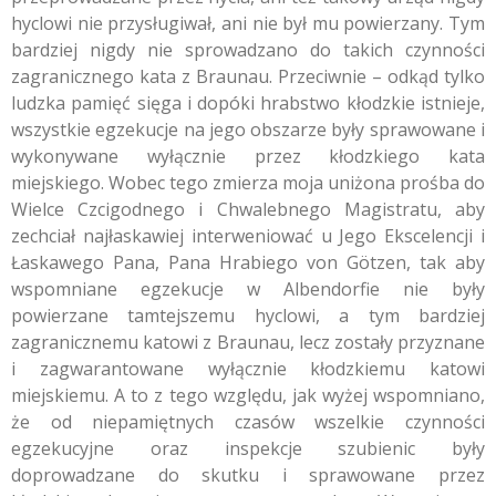
hyclowi nie przysługiwał, ani nie był mu powierzany. Tym
bardziej nigdy nie sprowadzano do takich czynności
zagranicznego kata z Braunau. Przeciwnie – odkąd tylko
ludzka pamięć sięga i dopóki hrabstwo kłodzkie istnieje,
wszystkie egzekucje na jego obszarze były sprawowane i
wykonywane wyłącznie przez kłodzkiego kata
miejskiego. Wobec tego zmierza moja uniżona prośba do
Wielce Czcigodnego i Chwalebnego Magistratu, aby
zechciał najłaskawiej interweniować u Jego Ekscelencji i
Łaskawego Pana, Pana Hrabiego von Götzen, tak aby
wspomniane egzekucje w Albendorfie nie były
powierzane tamtejszemu hyclowi, a tym bardziej
zagranicznemu katowi z Braunau, lecz zostały przyznane
i zagwarantowane wyłącznie kłodzkiemu katowi
miejskiemu. A to z tego względu, jak wyżej wspomniano,
że od niepamiętnych czasów wszelkie czynności
egzekucyjne oraz inspekcje szubienic były
doprowadzane do skutku i sprawowane przez