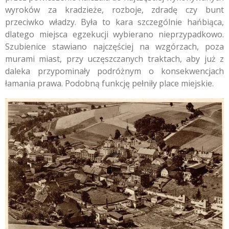
wyroków za kradzieże, rozboje, zdradę czy bunt
przeciwko władzy. Była to kara szczególnie hańbiąca,
dlatego miejsca egzekucji wybierano nieprzypadkowo.
Szubienice stawiano najczęściej na wzgórzach, poza
murami miast, przy uczęszczanych traktach, aby już z
daleka przypominały podróżnym o konsekwencjach
łamania prawa. Podobną funkcję pełniły place miejskie.