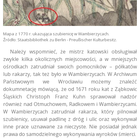
Mapa z 1770 r. ukazująca szubienicę w Wambierzycach.
Źródło: Staatsbibliothek zu Berlin - Preußischer Kulturbesitz.
Należy wspomnieć, że mistrz katowski obsługiwał
zwykle kilka okolicznych miejscowości, a w mniejszych
ośrodkach zatrudniał swoich pomocników – półkatów
lub rakarzy, tak też było w Wambierzycach. W Archiwum
Państwowym we Wrocławiu możemy znaleźć
dokumnetację mówiącą, że od 1671 roku kat z Ząbkowic
Śląskich Christoph Franz Kuhn sprawował nadzór
również nad Otmuchowem, Radkowem i Wambierzycami.
W Wambierzycach zatrudniał rakarza, który pilnował
szubienicy, usuwał padlinę z dróg i ulic oraz wykonywał
inne prace uznawane za nieczyste. Nie posiadał jednak
prawa do samodzielnego wykonywania wyroków śmierci.