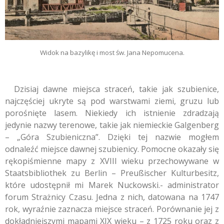
Widok na bazylikę i most św. Jana Nepomucena.
Dzisiaj dawne miejsca straceń, takie jak szubienice,
najczęściej ukryte są pod warstwami ziemi, gruzu lub
porośnięte lasem. Niekiedy ich istnienie zdradzają
jedynie nazwy terenowe, takie jak niemieckie Galgenberg
– „Góra Szubieniczna”. Dzięki tej nazwie mogłem
odnaleźć miejsce dawnej szubienicy. Pomocne okazały się
rękopiśmienne mapy z XVIII wieku przechowywane w
Staatsbibliothek zu Berlin – Preußischer Kulturbesitz,
które udostępnił mi Marek Nuckowski.- administrator
forum Strażnicy Czasu. Jedna z nich, datowana na 1747
rok, wyraźnie zaznacza miejsce straceń. Porównanie jej z
dokładniejszymi mapami XIX wieku – z 1725 roku oraz z