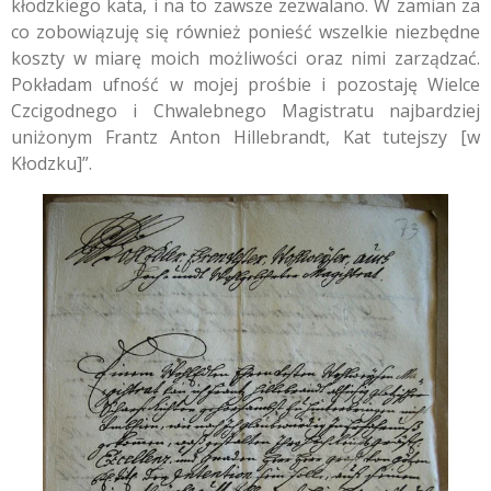
kłodzkiego kata, i na to zawsze zezwalano. W zamian za
co zobowiązuję się również ponieść wszelkie niezbędne
koszty w miarę moich możliwości oraz nimi zarządzać.
Pokładam ufność w mojej prośbie i pozostaję Wielce
Czcigodnego i Chwalebnego Magistratu najbardziej
uniżonym Frantz Anton Hillebrandt, Kat tutejszy [w
Kłodzku]”.